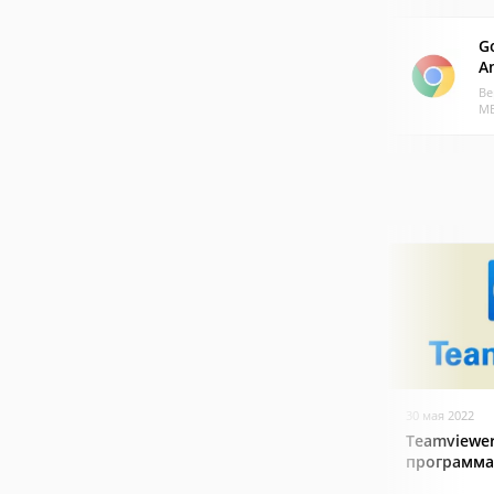
G
A
Ве
МБ
30 мая 2022
Teamviewer
программа