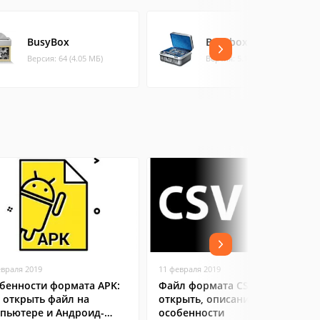
BusyBox
Busybox On Rails
Версия: 64 (4.05 МБ)
Версия: 5.1.80 (1.46 МБ)
евраля 2019
11 февраля 2019
бенности формата APK:
Файл формата CSV: чем
 открыть файл на
открыть, описание,
пьютере и Андроид-
особенности