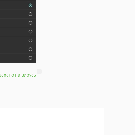
?
верено на вирусы