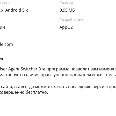
мость
Размер
.x, Android 5.x
0.95 МБ
Разработчик
кий
AppO2
gle.com
ие
ser Agent Switcher Эта программа позволит вам изменят
а требует наличия прав суперпользователя и, желатель
 сайта, вы всегда можете скачать последнюю версию пр
 совершенно бесплатно.