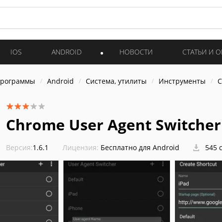
IOS
ANDROID
НОВОСТИ
СТАТЬИ И 
программы
Android
Система, утилиты
Инструменты
C
Chrome User Agent Switcher
Версия:
1.6.1
Лицензия:
Бесплатно для Android
545 