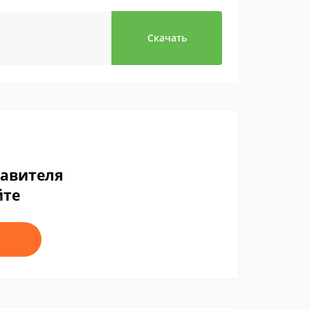
Скачать
тавителя
йте