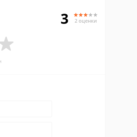
3
2 оценки
и