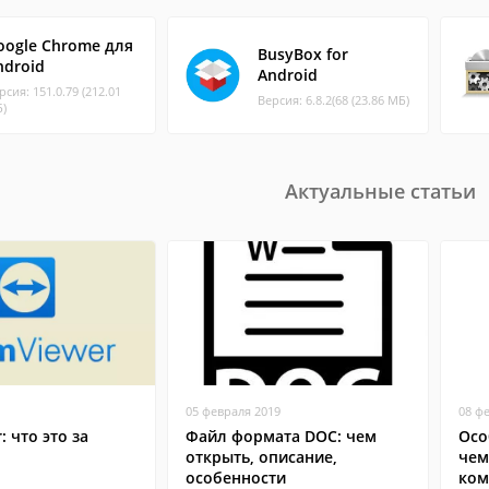
oogle Chrome для
BusyBox for
ndroid
Android
рсия: 151.0.79 (212.01
Версия: 6.8.2(68 (23.86 МБ)
)
Актуальные статьи
05 февраля 2019
08 ф
: что это за
Файл формата DOC: чем
Осо
открыть, описание,
чем
особенности
ком