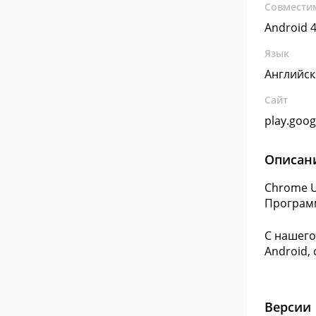
Совмести
Android 4
Язык
Английс
Сайт
play.goo
Описан
Chrome U
Программ
С нашего
Android,
Версии