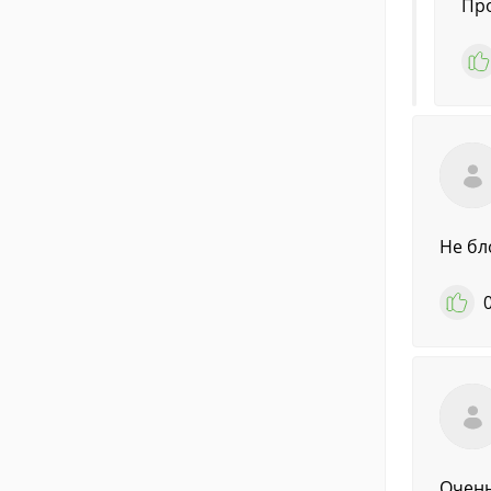
Про
Не бл
Очень