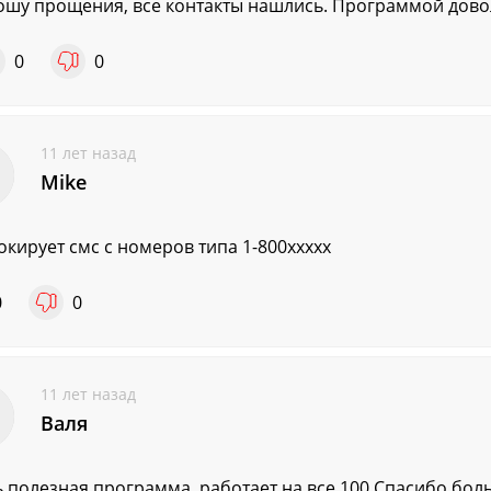
шу прощения, все контакты нашлись. Программой довол
0
0
11 лет назад
Mike
окирует смс с номеров типа 1-800ххххх
0
0
11 лет назад
Валя
 полезная программа, работает на все 100.Спасибо бо