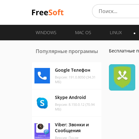
WINDOWS
MAC OS
LINUX
Популярные программы
Бесплатные 
Google Телефон
Версия: 191.0.8050 (34.31
МБ)
Skype Android
Версия: 8.150.0.12 (70.94
МБ)
Viber: Звонки и
Сообщения
Версия: После