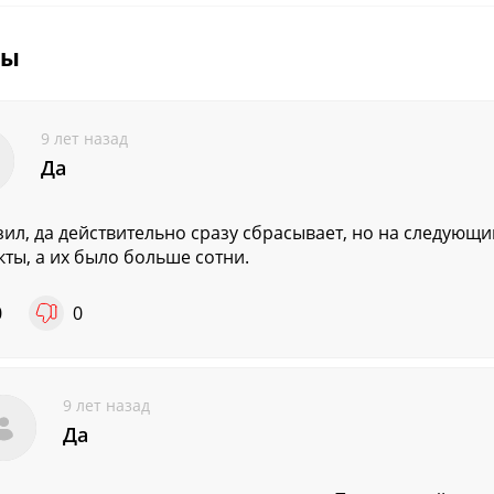
вы
9 лет назад
Да
зил, да действительно сразу сбрасывает, но на следующ
кты, а их было больше сотни.
0
0
9 лет назад
Да