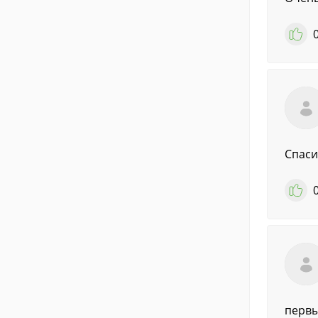
Спаси
первы