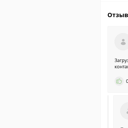
Отзы
Загру
конта