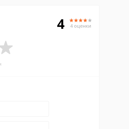
4
4 оценки
и