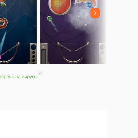
?
верено на вирусы