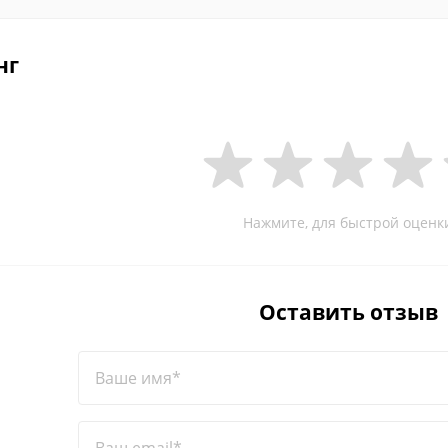
нг
Нажмите, для быстрой оценк
Оставить отзыв
Ваше имя*