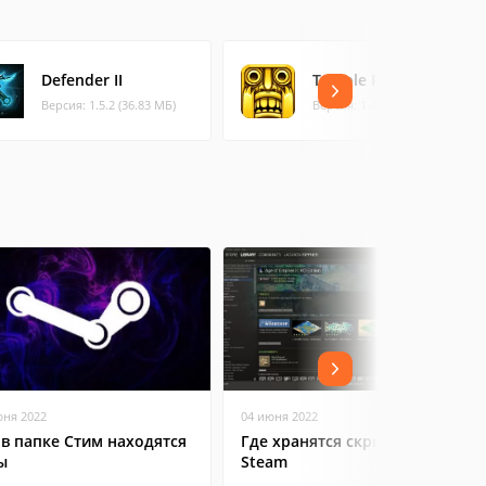
Defender II
Temple Run
Версия: 1.5.2 (36.83 МБ)
Версия: 1.40.0 (146.85 МБ)
юня 2022
04 июня 2022
 в папке Стим находятся
Где хранятся скриншоты в
ы
Steam