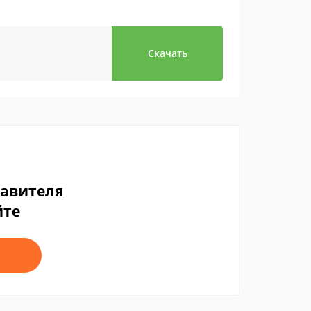
Скачать
тавителя
йте