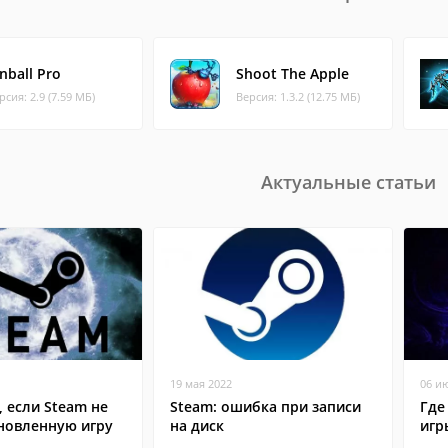
nball Pro
Shoot The Apple
рсия: 2.9 (7.59 МБ)
Версия: 1.3.2 (12.75 МБ)
Актуальные статьи
19 мая 2022
06 и
, если Steam не
Steam: ошибка при записи
Где
ановленную игру
на диск
игр