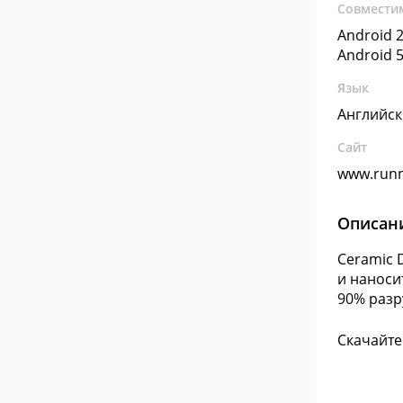
Совмести
Android 2
Android 5
Язык
Английс
Сайт
www.run
Описан
Ceramic 
и наноси
90% разру
Скачайте 