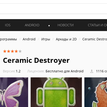
IOS
ANDROID
НОВОСТИ
СТАТЬИ И 
программы
Android
Игры
Аркады и 2D
Ceramic Destro
Ceramic Destroyer
Версия:
1.2
Лицензия:
Бесплатно для Android
1116 с