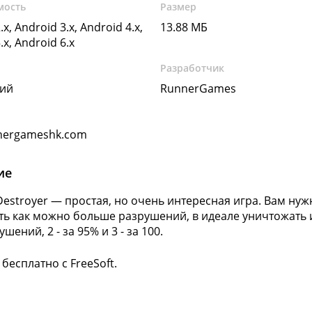
мость
Размер
.x, Android 3.x, Android 4.x,
13.88 МБ
.x, Android 6.x
Разработчик
кий
RunnerGames
nergameshk.com
ие
Destroyer — простая, но очень интересная игра. Вам ну
ть как можно больше разрушений, в идеале уничтожать и
шений, 2 - за 95% и 3 - за 100.
бесплатно с FreeSoft.