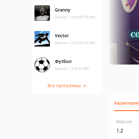
Granny
Версия: 1.8.9 (187.57 МБ)
Vector
Версия: 2.9.5 (163.83 МБ)
Футбол
Версия: 1.5 (0.35 МБ)
Все программы →
Характери
Версия
1.2