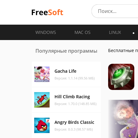
WINDOWS
MAC OS
LINUX
Популярные программы
Бесплатные 
Gacha Life
Версия: 1.1.14 (99.56 МБ)
Hill Climb Racing
Версия: 1.70.0 (148.85 МБ)
Angry Birds Classic
Версия: 8.0.3 (98.57 МБ)