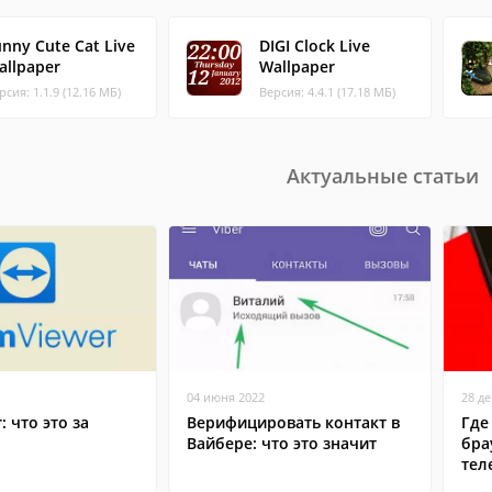
unny Cute Cat Live
DIGI Clock Live
allpaper
Wallpaper
рсия: 1.1.9 (12.16 МБ)
Версия: 4.4.1 (17.18 МБ)
Актуальные статьи
04 июня 2022
28 д
: что это за
Верифицировать контакт в
Где
Вайбере: что это значит
бра
тел