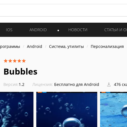
IOS
ANDROID
НОВОСТИ
СТАТЬИ И 
программы
Android
Система, утилиты
Персонализация
Bubbles
Версия:
1.2
Лицензия:
Бесплатно для Android
476 ск