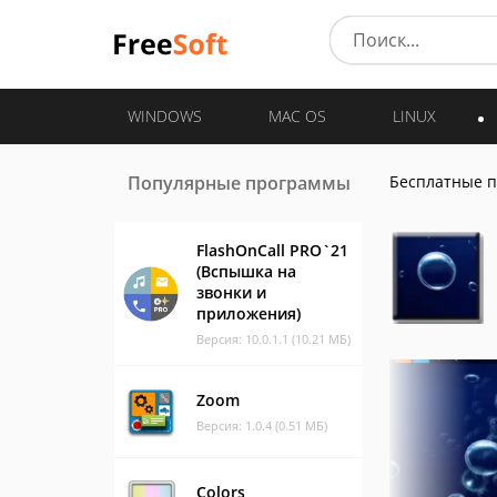
WINDOWS
MAC OS
LINUX
Популярные программы
Бесплатные 
FlashOnCall PRO`21
(Вспышка на
звонки и
приложения)
Версия: 10.0.1.1 (10.21 МБ)
Zoom
Версия: 1.0.4 (0.51 МБ)
Colors