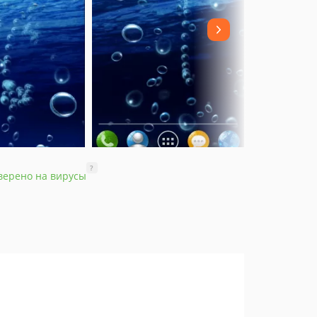
?
верено на вирусы