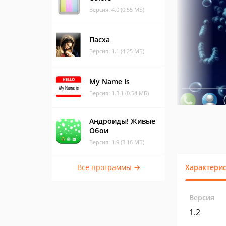
Версия: 4.0 (0.55 МБ)
Пасха
Версия: 1.1 (4.25 МБ)
My Name Is
Версия: 1.3.1 (0.54 МБ)
Андроиды! Живые
Обои
Версия: 1.9 (3.16 МБ)
Все программы →
Характери
Версия
1.2