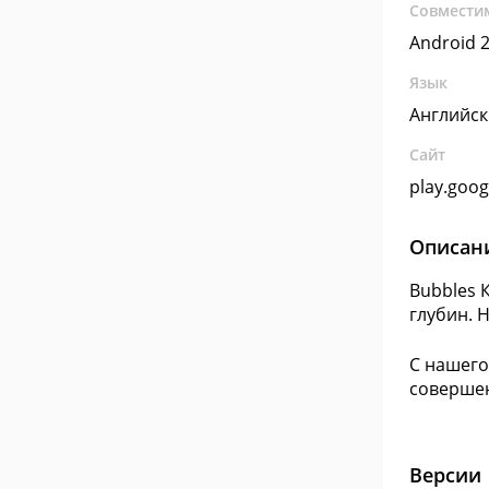
Совмести
Android 2
Язык
Английс
Сайт
play.goo
Описан
Bubbles 
глубин. 
С нашего
совершен
Версии