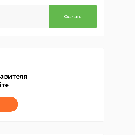
Скачать
тавителя
йте