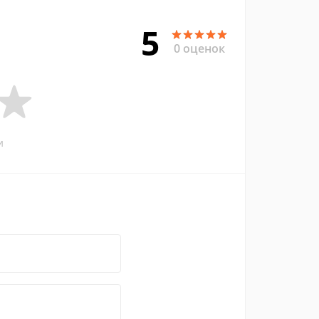
5
0 оценок
и