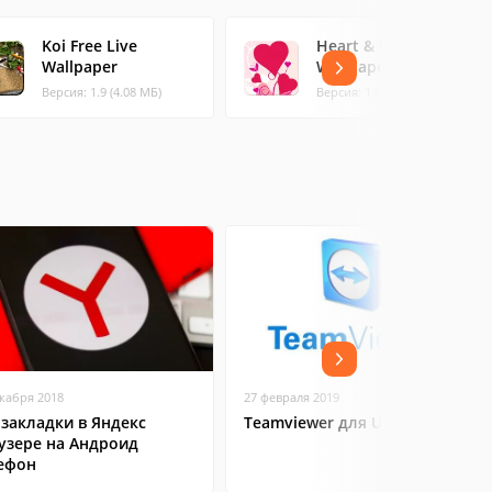
Koi Free Live
Heart & Feeling Live
Wallpaper
Wallpaper
Версия: 1.9 (4.08 МБ)
Версия: 1.05 (0.78 МБ)
екабря 2018
27 февраля 2019
 закладки в Яндекс
Teamviewer для Ubuntu
узере на Андроид
ефон