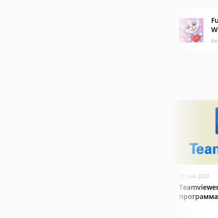
F
W
Ве
30 мая 2022
Teamviewer
программа