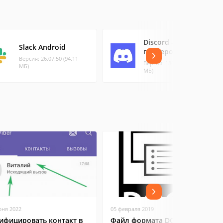
Discord - чат для
Slack Android
геймеров
Версия: 26.07.50 (94.11
Версия: 186.11 - (228.79
МБ)
МБ)
юня 2022
05 февраля 2019
ифицировать контакт в
Файл формата DOCX: чем