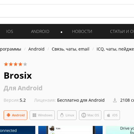
IOS
ANDROID
НОВОСТИ
СТАТЬИ И 
программы
Android
Связь, чаты, email
ICQ, чаты, пейдж
Brosix
Для Android
Версия:
5.2
Лицензия:
Бесплатно для Android
2108 с
Android
Windows
Linux
Mac OS
iOS