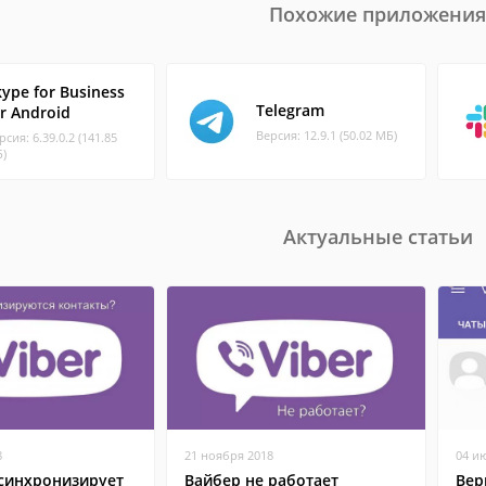
Похожие приложения
kype for Business
Telegram
or Android
Версия: 12.9.1 (50.02 МБ)
рсия: 6.39.0.2 (141.85
)
Актуальные статьи
8
21 ноября 2018
04 и
 синхронизирует
Вайбер не работает
Вер