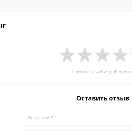
нг
Нажмите, для быстрой оценк
Оставить отзыв
Ваше имя*