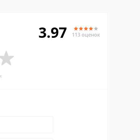
3.97
113 оценок
и