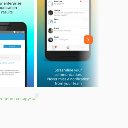
?
верено на вирусы