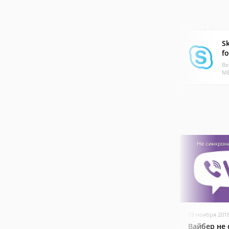
S
f
Ве
МБ
19 ноября 201
Вайбер не