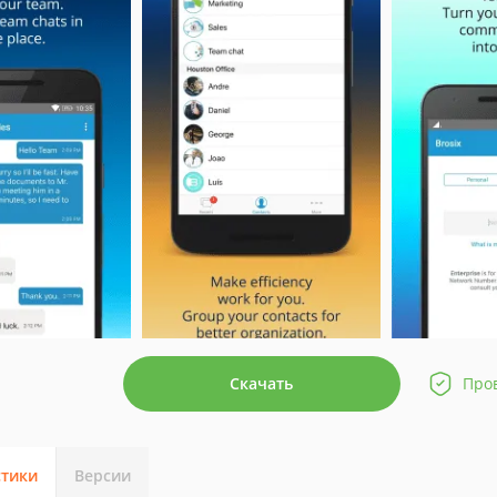
Скачать
Про
стики
Версии