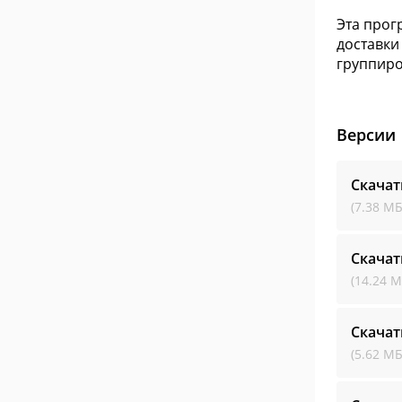
Эта прог
доставки
группиро
Версии
Скачат
(7.38 МБ
Скачат
(14.24 М
Скачат
(5.62 МБ