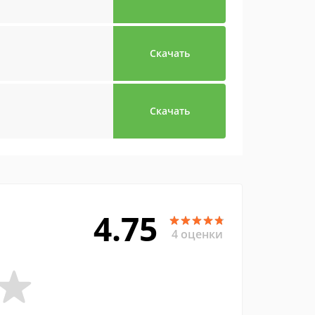
Скачать
Скачать
4.75
4 оценки