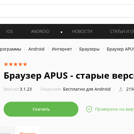
IOS
ANDROID
НОВОСТИ
СТАТЬИ И 
программы
Android
Интернет
Браузеры
Браузер APU
Браузер APUS - старые вер
Версия:
3.1.23
Лицензия:
Бесплатно для Android
219
Скачать
Проверено на вир
стики
Версии