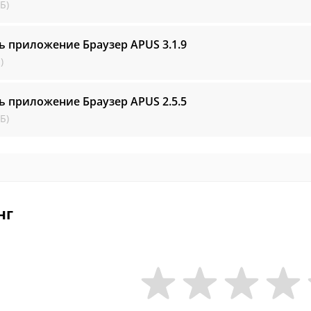
Б)
ь приложение Браузер APUS
3.1.9
)
ь приложение Браузер APUS
2.5.5
Б)
нг