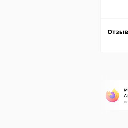
Отзы
Mo
A
Ве