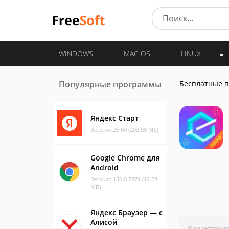
WINDOWS
MAC OS
LINUX
Популярные программы
Бесплатные 
Яндекс Старт
Версия: 26.60 (293.98 МБ)
Google Chrome для
Android
Версия: 150.0.7871 (12.28
МБ)
Яндекс Браузер — с
Алисой
Характери