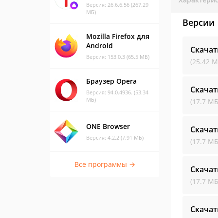
Версия: 26.6.6.56 (267.29
МБ)
Версии
Mozilla Firefox для
Android
Скачат
Версия: 153.0.3 (65.5 МБ)
(25.42 М
Браузер Opera
Скачат
Версия: 94.0.4936. (53.34
МБ)
(17.7 МБ
ONE Browser
Скачат
Версия: 4.2.2 (7.91 МБ)
(17.7 МБ
Все программы →
Скачат
(17.7 МБ
Скачат