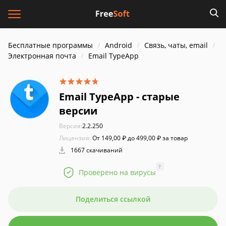
Бесплатные программы
Android
Связь, чаты, email
Электронная почта
Email TypeApp
Email TypeApp - старые
версии
Версия:
2.2.250
Лицензия:
От 149,00 ₽ до 499,00 ₽ за товар
1667 скачиваний
?
Проверено на вирусы
Поделиться ссылкой