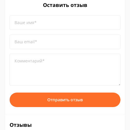
Оставить отзыв
Ваше имя*
Ваш email*
Комментарий*
Отправить отзыв
Отзывы