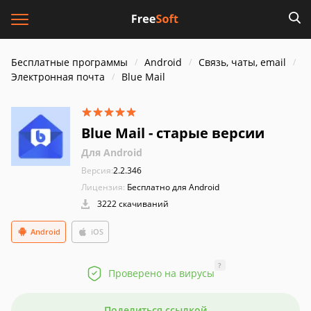
Бесплатные программы
Android
Связь, чаты, email
Электронная почта
Blue Mail
Blue Mail - старые версии
Для Android
Версия:
2.2.346
Лицензия:
Бесплатно для Android
3222 скачиваний
Android
iOS
?
Проверено на вирусы
Поделиться ссылкой