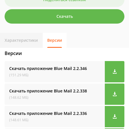
Скачать
Характеристики
Версии
Версии
Скачать приложение Blue Mail
2.2.346
(151.29 МБ)
Скачать приложение Blue Mail
2.2.338
(148.62 МБ)
Скачать приложение Blue Mail
2.2.336
(148.61 МБ)