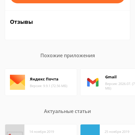
Отзывы
Похожие приложения
Gmail
Яндекс Почта
Версия: 2026.07. (7
Версия: 9.9.1 (72.56 МБ)
МБ)
Актуальные статьи
14 ноября 2019
25 ноября 2019