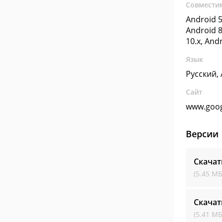
Совмести
Android 5
Android 8
10.x, And
Язык
Русский,
Сайт
www.goo
Версии
Скачат
(5.45 МБ
Скачат
(5.41 МБ