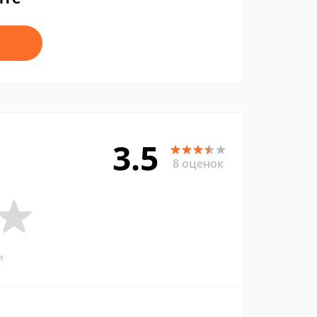
3.5
8 оценок
и