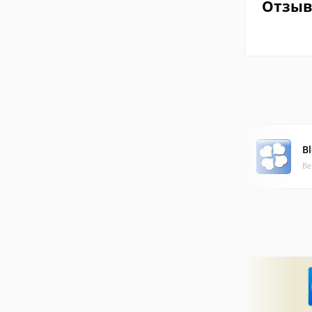
Отзы
B
Ве