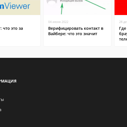
04 июня 2022
28 д
: что это за
Верифицировать контакт в
Где
Вайбере: что это значит
бра
тел
РМАЦИЯ
ты
а