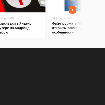
екабря 2018
04 февраля 2019
 закладки в Яндекс
Файл формата NEF: чем
узере на Андроид
открыть, описание,
ефон
особенности