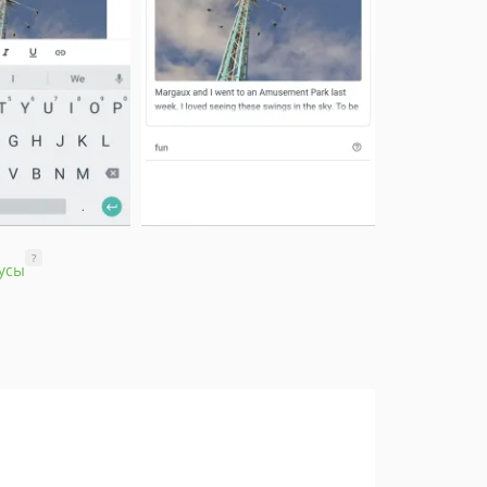
?
усы