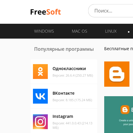
WINDOWS
MAC OS
LINUX
Популярные программы
Бесплатные 
Одноклассники
Версия: 26.6.4 (250.27 МБ)
ВКонтакте
Версия: 8.185 (175.24 МБ)
Instagram
Версия: 441.0.0.43 (214.13
МБ)