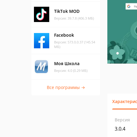
TikTok MOD
Версия: 39.7.8 (406.3 МБ)
Facebook
Версия: 573.0.0.37 (145.54
МБ)
Моя Школа
Версия: 4.0 (0.29 МБ)
Все программы →
Характери
Версия
3.0.4