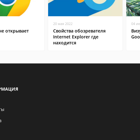
20 мая 2022
04 и
не открывает
Свойства обозревателя
Виз
Internet Explorer где
Goo
находится
РМАЦИЯ
ты
а