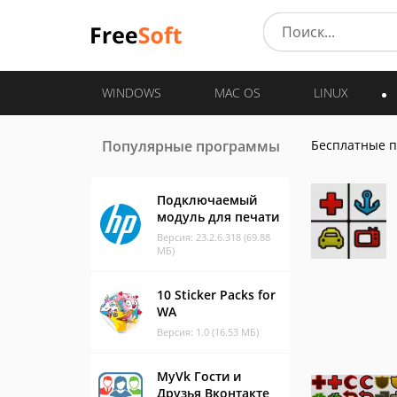
WINDOWS
MAC OS
LINUX
Популярные программы
Бесплатные 
Подключаемый
модуль для печати
Версия: 23.2.6.318 (69.88
МБ)
10 Sticker Packs for
WA
Версия: 1.0 (16.53 МБ)
MyVk Гости и
Друзья Вконтакте