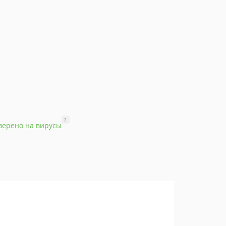
?
верено на вирусы