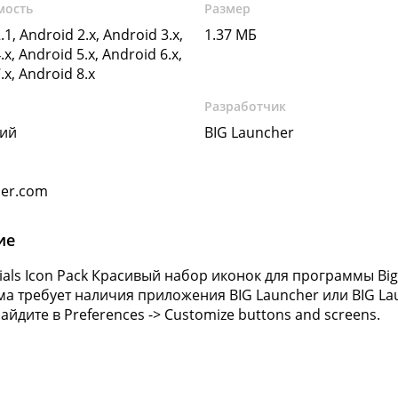
мость
Размер
.1, Android 2.x, Android 3.x,
1.37 МБ
.x, Android 5.x, Android 6.x,
.x, Android 8.x
Разработчик
кий
BIG Launcher
her.com
ие
tials Icon Pack Красивый набор иконок для программы Big
а требует наличия приложения BIG Launcher или BIG La
айдите в Preferences -> Customize buttons and screens.