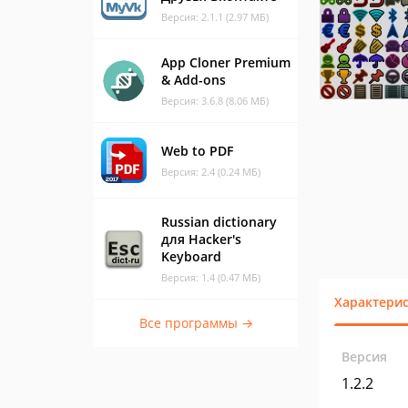
Версия: 2.1.1 (2.97 МБ)
App Cloner Premium
& Add-ons
Версия: 3.6.8 (8.06 МБ)
Web to PDF
Версия: 2.4 (0.24 МБ)
Russian dictionary
для Hacker's
Keyboard
Версия: 1.4 (0.47 МБ)
Характери
Все программы →
Версия
1.2.2