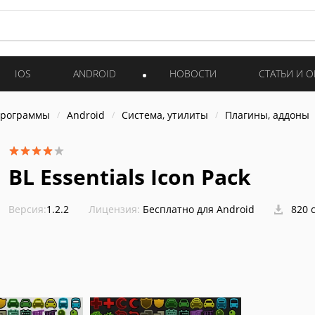
IOS
ANDROID
НОВОСТИ
СТАТЬИ И 
программы
Android
Система, утилиты
Плагины, аддоны
BL Essentials Icon Pack
Версия:
1.2.2
Лицензия:
Бесплатно для Android
820 