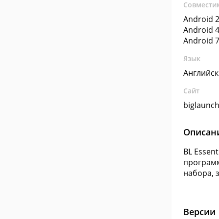
Совмести
Android 2
Android 4
Android 7
Язык
Английс
Сайт
biglaunc
Описан
BL Essen
программ
набора, з
Версии