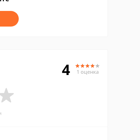
4
1 оценка
и