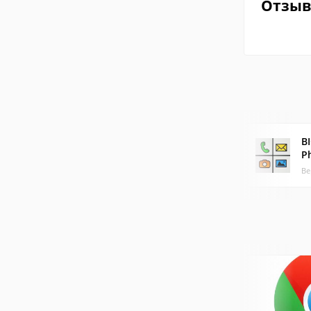
Отзы
B
P
Ве