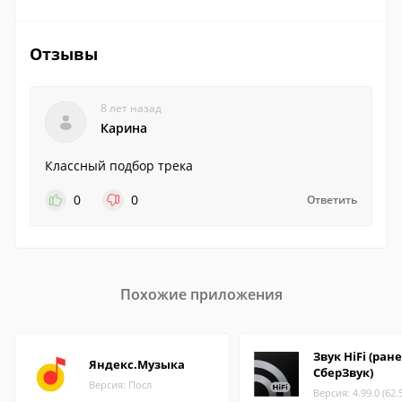
Отзывы
8 лет назад
Карина
Классный подбор трека
0
0
Ответить
Похожие приложения
Звук HiFi (ран
Яндекс.Музыка
СберЗвук)
Версия: Посл
Версия: 4.99.0 (62.