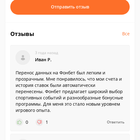
Отправить отзыв
Отзывы
Все
3 года назад
Иван Р.
Перенос данных на Фонбет был легким и
прозрачным. Мне понравилось, что мои счета и
история ставок были автоматически
перенесены. Фонбет предлагает широкий выбор
спортивных событий и разнообразные бонусные
программы. Для меня это стало новым уровнем
игрового опыта.
0
1
Ответить