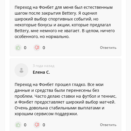
Переход на Фонбет для меня был естественным
шагом после закрытия Bettery. Я оценил
широкий выбор спортивных событий, но
некоторые бонусы и акции, которые предлагал
Bettery, мне немного не хватает. В целом, ничего
особенного, но нормально.
0
0
Ответить
3 года назад
Елена С.
Переход на Фонбет прошел гладко. Все мои
данные и средства были перенесены без
проблем. Часто делаю ставки на футбол и теннис,
и Фонбет предоставляет широкий выбор матчей.
Очень довольна стабильными выплатами и
хорошим сервисом поддержки.
0
0
Ответить