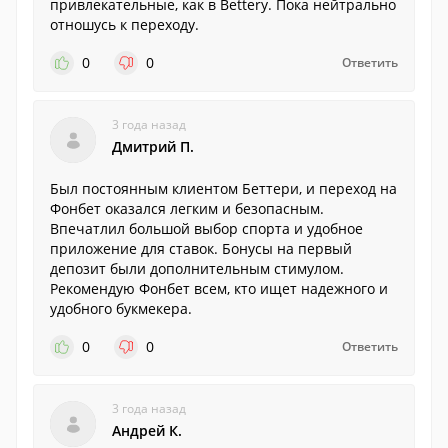
привлекательные, как в Bettery. Пока нейтрально
отношусь к переходу.
0
0
Ответить
3 года назад
Дмитрий П.
Был постоянным клиентом Беттери, и переход на
Фонбет оказался легким и безопасным.
Впечатлил большой выбор спорта и удобное
приложение для ставок. Бонусы на первый
депозит были дополнительным стимулом.
Рекомендую Фонбет всем, кто ищет надежного и
удобного букмекера.
0
0
Ответить
3 года назад
Андрей К.