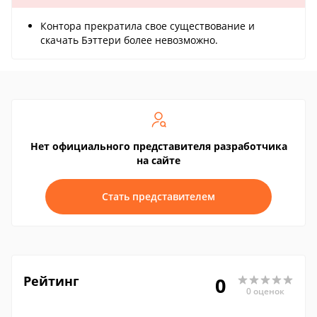
Контора прекратила свое существование и
скачать Бэттери более невозможно.
Нет официального представителя разработчика
на сайте
Стать представителем
Рейтинг
0
0 оценок