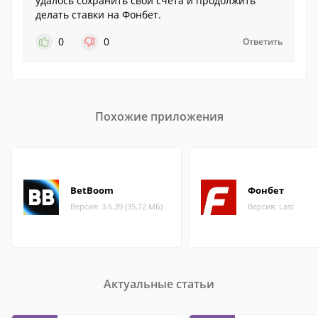
удалось сохранить свои счета и продолжить
делать ставки на Фонбет.
0
0
Ответить
Похожие приложения
BetBoom
Фонбет
Версия: 3.6.39 (35.72 МБ)
Версия: Last
Актуальные статьи