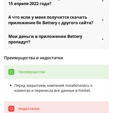
15 апреля 2022 года?
А что если у меня получится скачать
приложение бк Bettery с другого сайта?
Мои деньги в приложении Bettery
пропадут?
Преимущества и недостатки
Преимущества
Перед закрытием, компания позаботилась о
клиентах и перенесла все данные в Fonbet.
Недостатки