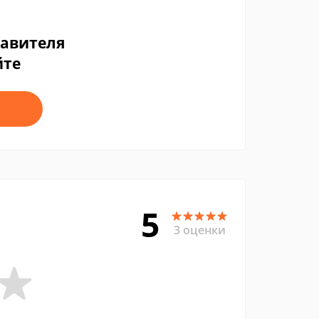
тавителя
йте
5
3 оценки