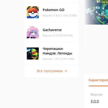
Pokemon GO
Версия: 0.423.1 (140.23 МБ)
Gachaverse
Версия: 0.7.8 (93.85 МБ)
Черепашки-
Ниндзя: Легенды
Версия: 1.29.7 (147.2 МБ)
Все программы →
Характери
Версия
3.0.0