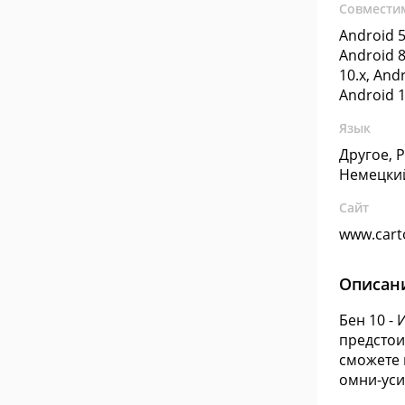
Совмести
Android 5
Android 8
10.x, Andr
Android 1
Язык
Другое, 
Немецки
Сайт
www.cart
Описан
Бен 10 -
предстои
сможете 
омни-уси