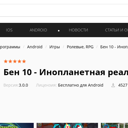
IOS
ANDROID
НОВОСТИ
СТАТЬИ И 
программы
Android
Игры
Ролевые, RPG
Бен 10 - Ино
Бен 10 - Инопланетная реа
Версия:
3.0.0
Лицензия:
Бесплатно для Android
4527