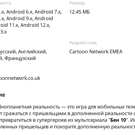
мость
Размер
.x, Android 6.x, Android 7.x,
12.45 МБ
.x, Android 9.x, Android
oid 11.x, Android 12.x,
3.x
Разработчик
Русский, Английский,
Cartoon Network EMEA
й, Французский
oonnetwork.co.uk
ие
 Инопланетная реальность — это игра для мобильных тел
т сражаться с пришельцами в дополненной реальности с о
превратиться в супергероев из мультсериала "
Бен 10
". 
ленных пришельцев и покорите дополненную реальность