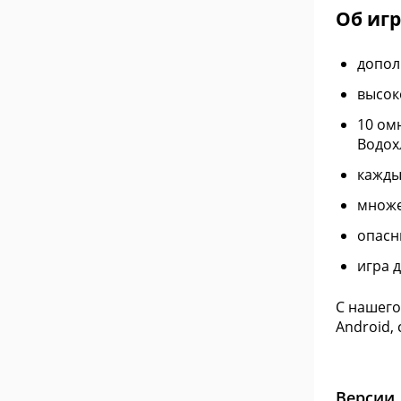
Об игре
допол
высок
10 ом
Водох
кажды
множе
опасн
игра 
С нашего
Android,
Версии