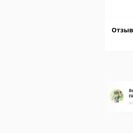
Отзы
B
F
Ве