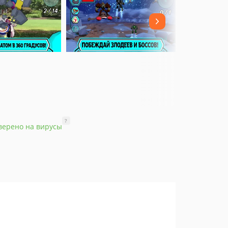
?
верено на вирусы