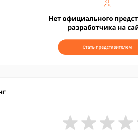
Нет официального предс
разработчика на са
Стать представителем
нг