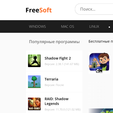
WINDOWS
MAC OS
LINUX
Популярные программы
Бесплатные 
Shadow Fight 2
Версия: 2.38.1 (141.67 МБ)
Terraria
Версия: После
RAID: Shadow
Legends
Версия: 11.70.0 (121.02 МБ)