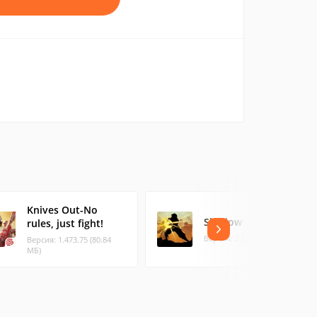
Knives Out-No
Shadow Battle 2.2
rules, just fight!
Версия: 2.2.56 (82.43 МБ)
Версия: 1.473.75 (80.84
МБ)