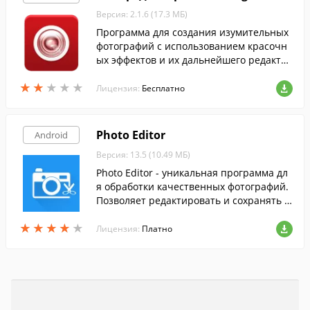
Версия: 2.1.6 (17.3 МБ)
Программа для создания изумительных
фотографий с использованием красочн
ых эффектов и их дальнейшего редакти
рования.
★
★
★
★
★
★
★
★
★
★
Лицензия:
Бесплатно
Photo Editor
Android
Версия: 13.5 (10.49 МБ)
Photo Editor - уникальная программа дл
я обработки качественных фотографий.
Позволяет редактировать и сохранять в
исходном разрешении.
★
★
★
★
★
★
★
★
★
★
Лицензия:
Платно