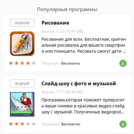
Популярные программы
Рисование
Android
Версия: 1.5.0 (10.91 МБ)
Рисование для всех. Бесплатная, оригин
альная рисовалка для вашего смартфон
а или планшета. Рисовать смогут дети и
их родители, бизнесмены и художники,
★
★
★
★
★
★
★
★
★
★
школьники и студенты.
Лицензия:
Бесплатно
Слайд-шоу с фото и музыкой
Android
Версия: 1.7.1 (80.95 МБ)
Программа,которая поможет превратит
ь ваши снимки в красивые видео-слайд
шоу с музыкой. Полученные видеоролик
и можно сохранить на устройстве или о
★
★
★
★
★
★
★
★
★
★
тправить друзьям.
Лицензия:
Бесплатно