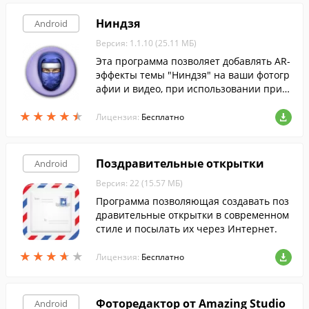
Ниндзя
Android
Версия: 1.1.10 (25.11 МБ)
Эта программа позволяет добавлять AR-
эффекты темы "Ниндзя" на ваши фотогр
афии и видео, при использовании прил
ожения "AR-эффект" на устройствах Xper
★
★
★
★
★
★
★
★
★
★
ia.
Лицензия:
Бесплатно
Поздравительные открытки
Android
Версия: 22 (15.57 МБ)
Программа позволяющая создавать поз
дравительные открытки в современном
стиле и посылать их через Интернет.
★
★
★
★
★
★
★
★
★
★
Лицензия:
Бесплатно
Фоторедактор от Amazing Studio
Android