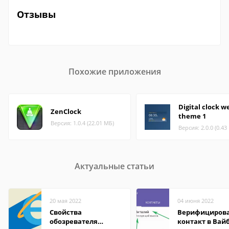
Отзывы
Похожие приложения
Digital clock 
ZenClock
theme 1
Версия: 1.0.4 (22.01 МБ)
Версия: 2.0.0 (0.43
Актуальные статьи
20 мая 2022
04 июня 2022
Свойства
Верифициров
обозревателя
контакт в Вай