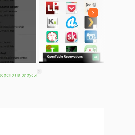
?
верено на вирусы