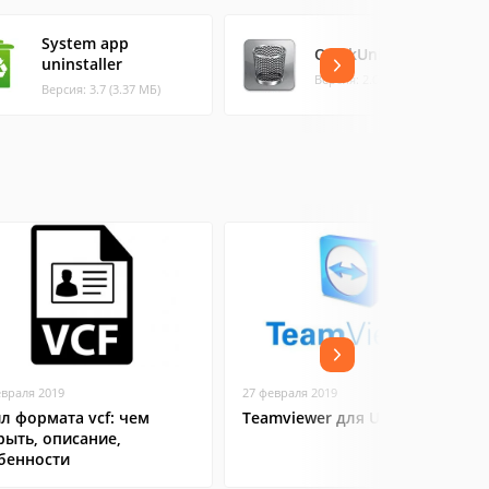
System app
QuickUninstaller
uninstaller
Версия: 2.0 (0.17 МБ)
Версия: 3.7 (3.37 МБ)
евраля 2019
27 февраля 2019
л формата vcf: чем
Teamviewer для Ubuntu
рыть, описание,
бенности