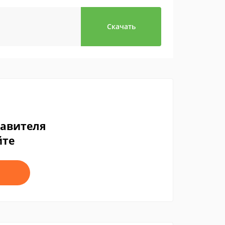
Скачать
тавителя
йте