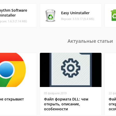
hythm Software
Easy Uninstaller
installer
Версия: 3.3.9.17 (9.4 МБ)
рсия: 1.6.3 (7.14 МБ)
Актуальные статьи
05 февраля 2019
22 ф
не открывает
Файл формата DLL: чем
Фай
открыть, описание,
отк
особенности
осо