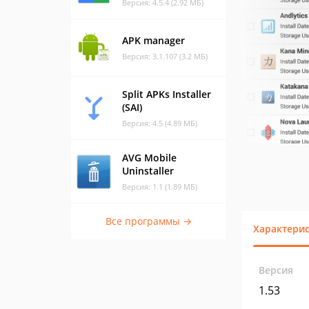
Версия: 4.5.4 (2.92 МБ)
APK manager
Версия: 3.1.107 (3.2 МБ)
Split APKs Installer
(SAI)
Версия: 4.5 (4.89 МБ)
AVG Mobile
Uninstaller
Версия: 1.1 (1.89 МБ)
Все программы →
Характери
Версия
1.53