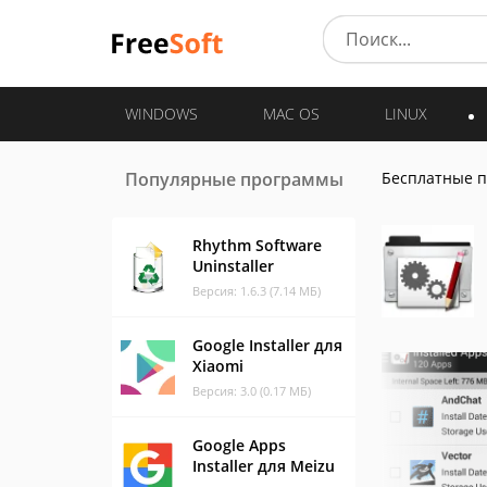
WINDOWS
MAC OS
LINUX
Популярные программы
Бесплатные 
Rhythm Software
Uninstaller
Версия: 1.6.3 (7.14 МБ)
Google Installer для
Xiaomi
Версия: 3.0 (0.17 МБ)
Google Apps
Installer для Meizu