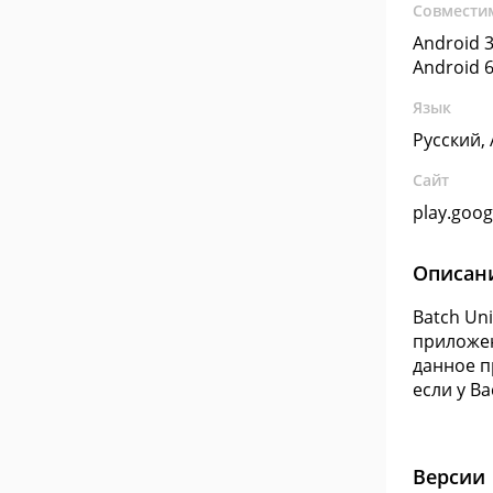
Совмести
Android 3
Android 6
Язык
Русский,
Сайт
play.goo
Описан
Batch Un
приложен
данное п
если у В
Версии