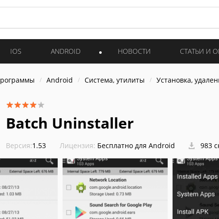
IOS
ANDROID
НОВОСТИ
СТАТЬИ И 
программы
Android
Система, утилиты
Установка, удален
Batch Uninstaller
Версия:
1.53
Лицензия:
Бесплатно для Android
983 с