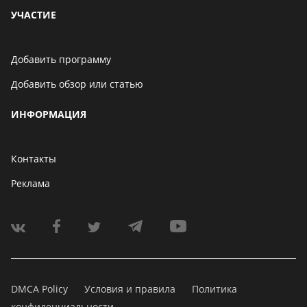
УЧАСТИЕ
Добавить программу
Добавить обзор или статью
ИНФОРМАЦИЯ
Контакты
Реклама
DMCA Policy
Условия и правила
Политика
конфиденциальности