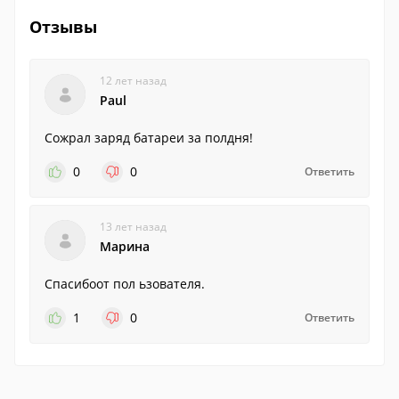
Отзывы
12 лет назад
Paul
Сожрал заряд батареи за полдня!
0
0
Ответить
13 лет назад
Марина
Спасибоот пол ьзователя.
1
0
Ответить