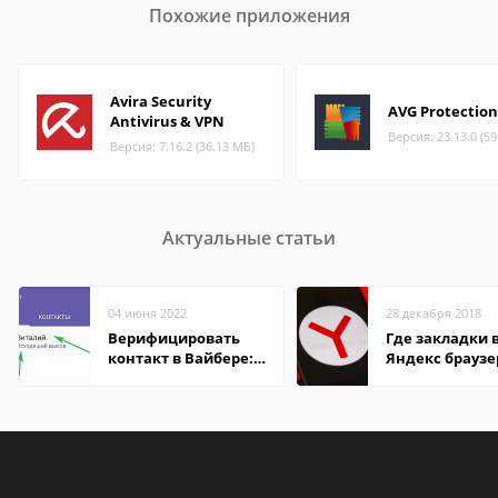
Похожие приложения
Avira Security
AVG Protection
Antivirus & VPN
Версия: 23.13.0 (5
Версия: 7.16.2 (36.13 МБ)
Актуальные статьи
04 июня 2022
28 декабря 2018
Верифицировать
Где закладки 
контакт в Вайбере:
Яндекс браузе
что это значит
Андроид теле