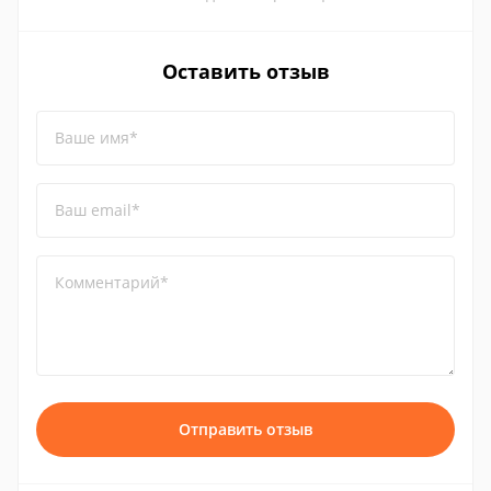
Оставить отзыв
Ваше имя*
Ваш email*
Комментарий*
Отправить отзыв