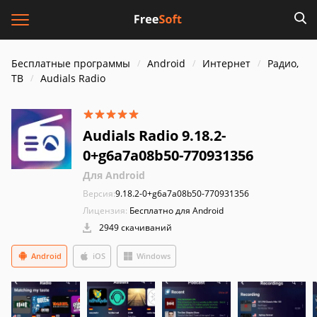
Бесплатные программы
Android
Интернет
Радио,
ТВ
Audials Radio
Audials Radio 9.18.2-
0+g6a7a08b50-770931356
Для Android
Версия:
9.18.2-0+g6a7a08b50-770931356
Лицензия:
Бесплатно для Android
2949 скачиваний
Android
iOS
Windows