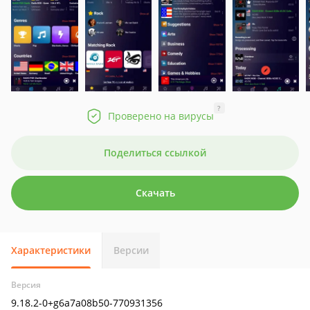
?
Проверено на вирусы
Поделиться ссылкой
Скачать
Характеристики
Версии
Версия
9.18.2-0+g6a7a08b50-770931356