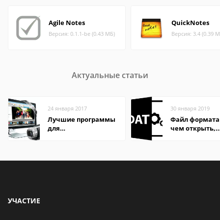
Agile Notes
QuickNotes
Версия: 0.1.1-be (0.43 МБ)
Версия: 3.4 (0.39 М
Актуальные статьи
24 января 2017
30 января 2019
Лучшие программы
Файл формата
для
чем открыть,
редактирования
описание,
видео: подробные
особенности
обзоры
УЧАСТИЕ