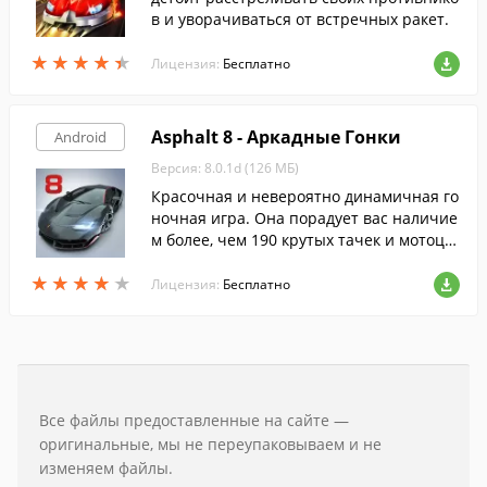
в и уворачиваться от встречных ракет.
★
★
★
★
★
★
★
★
★
★
Лицензия:
Бесплатно
Asphalt 8 - Аркадные Гонки
Android
Версия: 8.0.1d (126 МБ)
Красочная и невероятно динамичная го
ночная игра. Она порадует вас наличие
м более, чем 190 крутых тачек и мотоци
клов, на которых вы сможете проехать п
★
★
★
★
★
★
★
★
★
★
о 40 проработанным трассам в 16 локац
Лицензия:
Бесплатно
иях.
Все файлы предоставленные на сайте —
оригинальные, мы не переупаковываем и не
изменяем файлы.