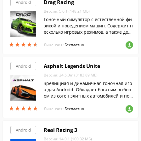
Drag Racing
Android
Версия: 5.6.1 (148.21 МБ)
Гоночный симулятор с естественной фи
зикой и поведением машин. Содержит н
есколько игровых режимов, а также деся
тки улучшаемых машин.
★
★
★
★
★
★
★
★
★
★
Лицензия:
Бесплатно
Asphalt Legends Unite
Android
Версия: 24.5.0m (3183.89 МБ)
Зрелищная и динамичная гоночная игр
а для Android. Обладает богатым выбор
ом из сотен элитных автомобилей и поз
воляет соревноваться с реальными игр
★
★
★
★
★
★
★
★
★
★
оками онлайн.
Лицензия:
Бесплатно
Real Racing 3
Android
Версия: 14.0.1 (100.32 МБ)