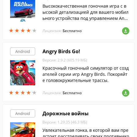
Высококачественная гоночная игра с в
ысокой детализацией для вашего мобил
ьного устройства под управлением Andr
oid.
★
★
★
★
★
★
★
★
★
★
Лицензия:
Бесплатно
Angry Birds Go!
Android
Версия: 2.9.2 (605.19 МБ)
Красочный гоночный симулятор от созд
ателей серии игр Angry Birds. Покоряйт
е головокружительные трассы.
★
★
★
★
★
★
★
★
★
★
Лицензия:
Бесплатно
Дорожные войны
Android
Версия: 1.29.35 (46.3 МБ)
Увлекательная гонка, в которой вам пре
дстоит расстреливать своих противнико