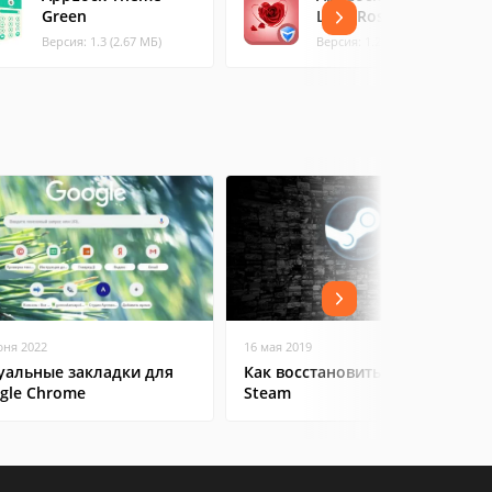
Green
Love Roses
Версия: 1.3 (2.67 МБ)
Версия: 1.2 (0.95 МБ)
юня 2022
16 мая 2019
уальные закладки для
Как восстановить аккаунт в
gle Chrome
Steam