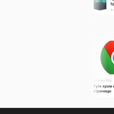
S
Ве
04 июня 2022
Гугл хром 
страницы