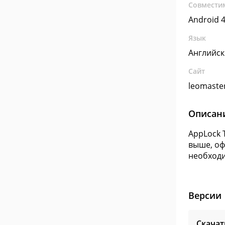
Совмести
Android 4
Язык
Английс
Сайт
leomaste
Описан
AppLock 
выше, оф
необходи
Версии
Скачат