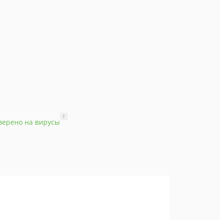
?
верено на вирусы