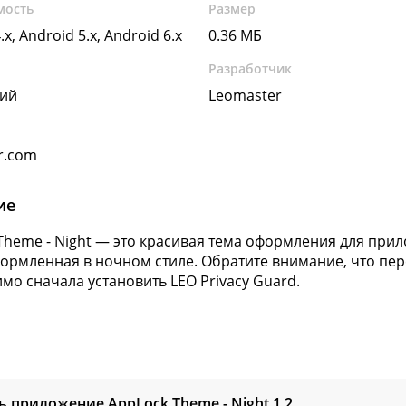
мость
Размер
.x, Android 5.x, Android 6.x
0.36 МБ
Разработчик
кий
Leomaster
r.com
ие
Theme - Night — это красивая тема оформления для прило
ормленная в ночном стиле. Обратите внимание, что пер
мо сначала установить LEO Privacy Guard.
ь приложение AppLock Theme - Night
1.2