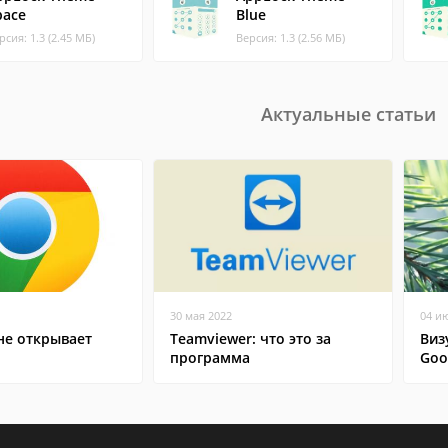
pace
Blue
рсия: 1.3 (2.45 МБ)
Версия: 1.3 (2.56 МБ)
Актуальные статьи
30 мая 2022
04 и
не открывает
Teamviewer: что это за
Виз
программа
Goo