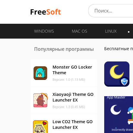
WINDOWS
MAC OS
LINUX
Популярные программы
Бесплатные 
Monster GO Locker
Theme
Версия: 1.0 (1.13 МБ)
Xiaoyaoji Theme GO
Launcher EX
Версия: 1.3 (0.45 МБ)
Low CO2 Theme GO
Launcher EX