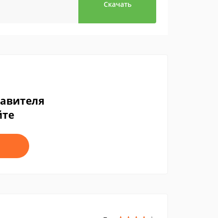
Скачать
тавителя
йте