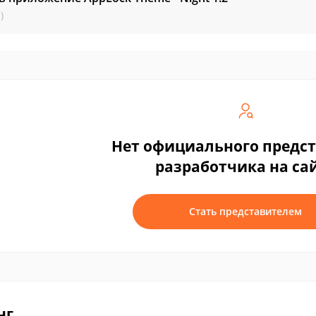
)
Нет официального предс
разработчика на са
Стать представителем
нг