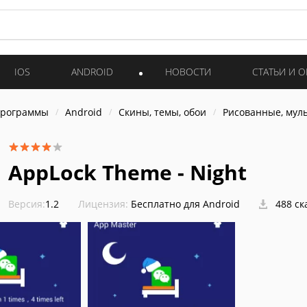
IOS
ANDROID
НОВОСТИ
СТАТЬИ И 
программы
Android
Скины, темы, обои
Рисованные, мул
AppLock Theme - Night
Версия:
1.2
Лицензия:
Бесплатно для Android
488 ск