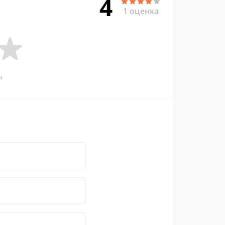
4
1 оценка
и