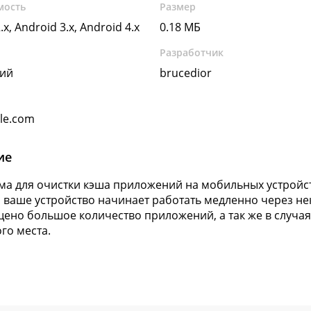
мость
Размер
.x, Android 3.x, Android 4.x
0.18 МБ
Разработчик
кий
brucedior
gle.com
ие
а для очистки кэша приложений на мобильных устройст
и ваше устройство начинает работать медленно через не
щено большое количество приложений, а так же в случая
го места.