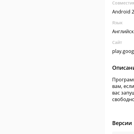
Совмести
Android 2
Язык
Английс
Сайт
play.goo
Описан
Программ
вам, есл
вас запу
свободно
Версии