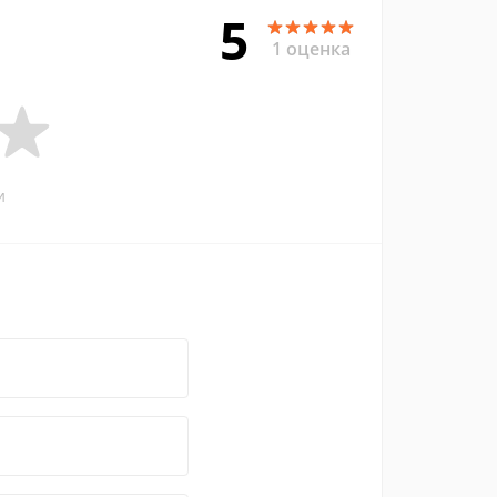
5
1 оценка
и