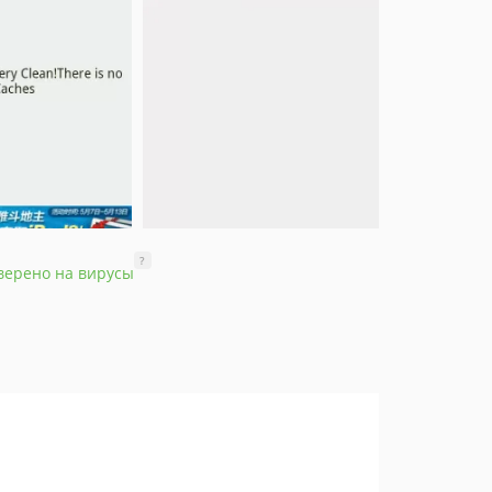
?
верено на вирусы