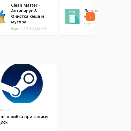
Clean Master -
Антивирус &
Легкая очистка
Очистка кэша и
кэша
мусора
Версия: 3.39 (14.41 МБ)
Версия: 7.5.3 (23.02 МБ)
ая 2022
am: ошибка при записи
диск