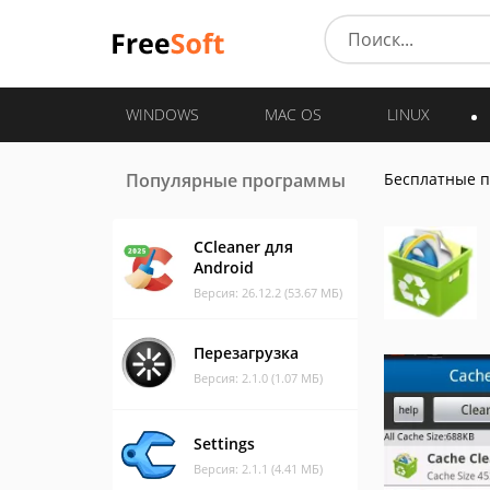
WINDOWS
MAC OS
LINUX
Популярные программы
Бесплатные 
CCleaner для
Android
Версия: 26.12.2 (53.67 МБ)
Перезагрузка
Версия: 2.1.0 (1.07 МБ)
Settings
Версия: 2.1.1 (4.41 МБ)