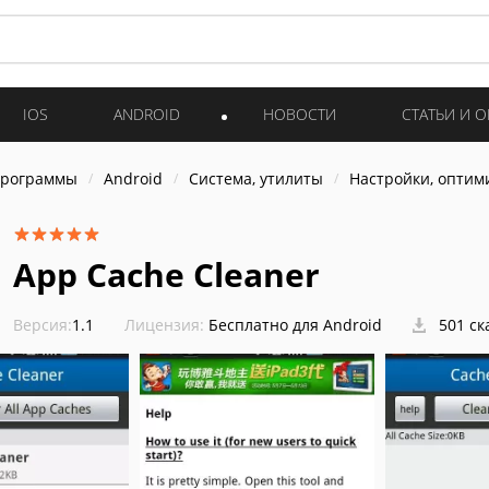
IOS
ANDROID
НОВОСТИ
СТАТЬИ И 
программы
Android
Система, утилиты
Настройки, оптим
App Cache Cleaner
Версия:
1.1
Лицензия:
Бесплатно для Android
501 ск