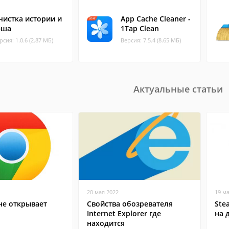
чистка истории и
App Cache Cleaner -
эша
1Tap Clean
рсия: 1.0.6 (2.87 МБ)
Версия: 7.5.4 (8.65 МБ)
Актуальные статьи
20 мая 2022
19 м
не открывает
Свойства обозревателя
Ste
Internet Explorer где
на 
находится