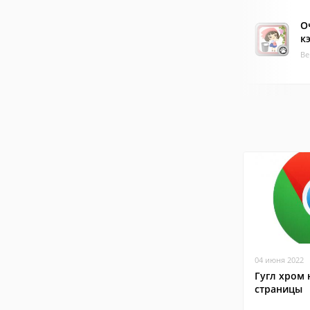
О
к
Ве
04 июня 2022
Гугл хром 
страницы