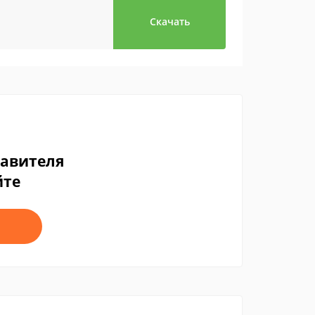
Скачать
тавителя
йте