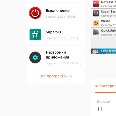
Выключение
Версия: 2.1.0 (1.08 МБ)
SuperSU
Версия: 2.82.1 (5.97 МБ)
Настройки
приложения
Версия: 1.0.182 (13.66 МБ)
Все программы →
Характери
Версия
1.1