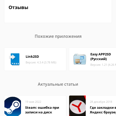
Отзывы
Похожие приложения
Easy APP2SD
Link2SD
(‪Русский‬)
Версия: 4.3.4 (3.78 МБ)
Версия: 1.21 (4.26
Актуальные статьи
19 мая 2022
28 декабря 2018
Steam: ошибка при
Где закладки 
записи на диск
Яндекс браузе