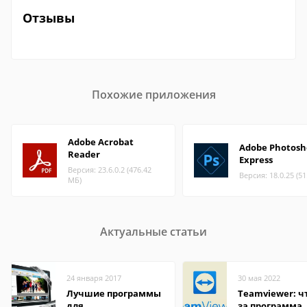
Отзывы
Похожие приложения
Adobe Acrobat
Adobe Photosh
Reader
Express
Версия: 23.6.0.2 (476.42
Версия: 18.0.25 (5
МБ)
Актуальные статьи
24 января 2017
30 мая 2022
Лучшие программы
Teamviewer: чт
для
за программа