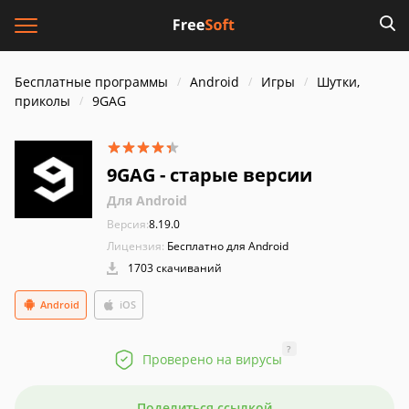
Бесплатные программы
Android
Игры
Шутки,
приколы
9GAG
9GAG - старые версии
Для Android
Версия:
8.19.0
Лицензия:
Бесплатно для Android
1703 скачиваний
Android
iOS
?
Проверено на вирусы
Поделиться ссылкой