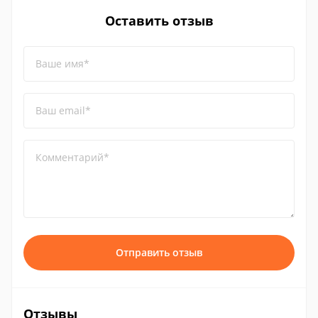
Оставить отзыв
Ваше имя*
Ваш email*
Комментарий*
Отправить отзыв
Отзывы