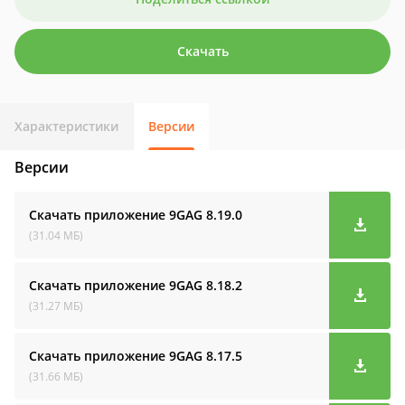
Скачать
Характеристики
Версии
Версии
Скачать приложение 9GAG
8.19.0
(31.04 МБ)
Скачать приложение 9GAG
8.18.2
(31.27 МБ)
Скачать приложение 9GAG
8.17.5
(31.66 МБ)