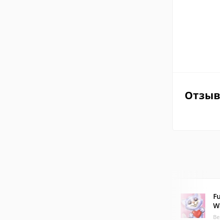
Отзы
F
W
Ве