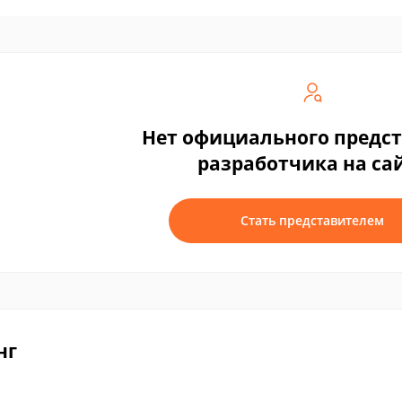
Нет официального предс
разработчика на са
Стать представителем
нг