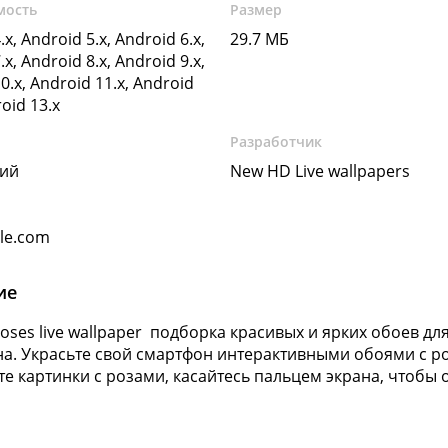
мость
Размер
.x, Android 5.x, Android 6.x,
29.7 МБ
.x, Android 8.x, Android 9.x,
0.x, Android 11.x, Android
roid 13.x
Разработчик
кий
New HD Live wallpapers
gle.com
ие
 roses live wallpaper подборка красивых и ярких обоев д
а. Украсьте свой смартфон интерактивными обоями с ро
е картинки с розами, касайтесь пальцем экрана, чтобы