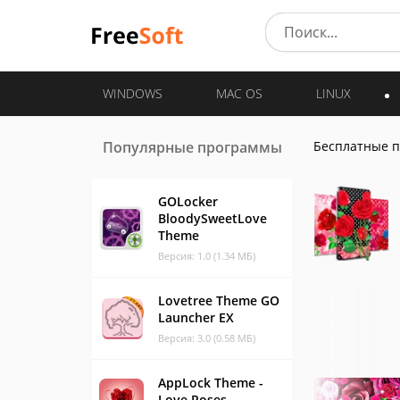
WINDOWS
MAC OS
LINUX
Популярные программы
Бесплатные 
GOLocker
BloodySweetLove
Theme
Версия: 1.0 (1.34 МБ)
Lovetree Theme GO
Launcher EX
Версия: 3.0 (0.58 МБ)
AppLock Theme -
Love Roses