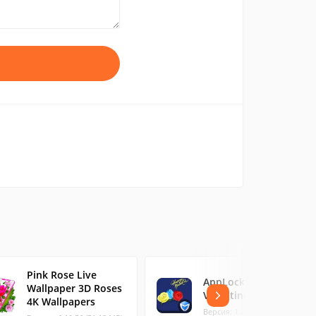
Pink Rose Live
AppLock Theme -
Wallpaper 3D Roses
Valentine
4K Wallpapers
Версия: 1.2 (1.03 МБ)