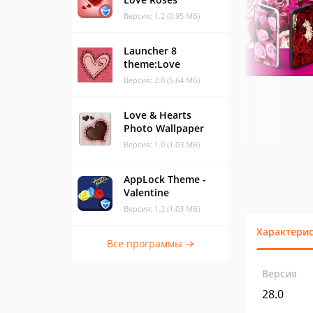
Версия: 1.2 (0.95 МБ)
Launcher 8
theme:Love
Версия: 2.0 (5.64 МБ)
Love & Hearts
Photo Wallpaper
Версия: 1.0 (1.03 МБ)
AppLock Theme -
Valentine
Версия: 1.2 (1.03 МБ)
Характери
Все программы →
Версия
28.0