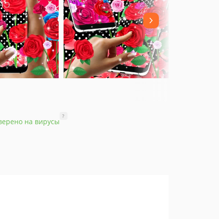
?
верено на вирусы