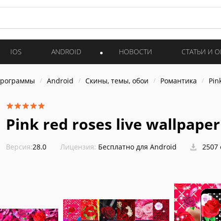
IOS
ANDROID
НОВОСТИ
СТАТЬИ И 
программы
Android
Скины, темы, обои
Романтика
Pin
Pink red roses live wallpaper
Версия:
28.0
Лицензия:
Бесплатно для Android
2507 