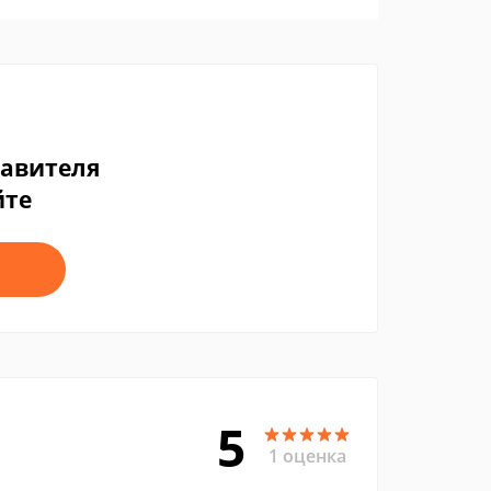
тавителя
йте
5
1 оценка