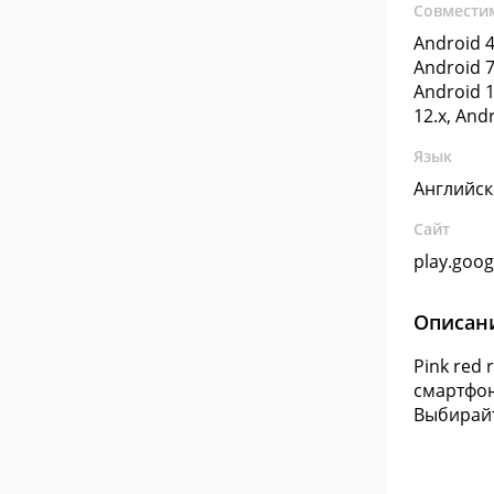
Совмести
Android 4
Android 7
Android 1
12.x, And
Язык
Английс
Сайт
play.goo
Описан
Pink red
смартфон
Выбирайт