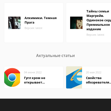
Тайны семьи
Маргрейв.
Алхимики. Темная
Одинокое сер
Прага
Премиальное
Версия: latest
издание
Версия: latest
Актуальные статьи
04 июня 2022
20 мая 2022
Гугл хром не
Свойства
открывает
обозревателя
страницы
Internet Explor
находится