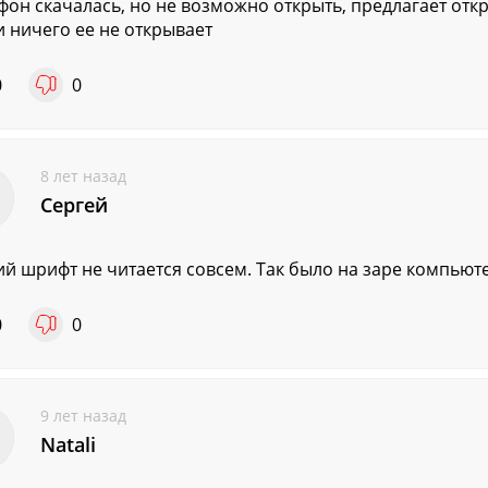
фон скачалась, но не возможно открыть, предлагает отк
 и ничего ее не открывает
0
0
8 лет назад
Сергей
ий шрифт не читается совсем. Так было на заре компьют
0
0
9 лет назад
Natali