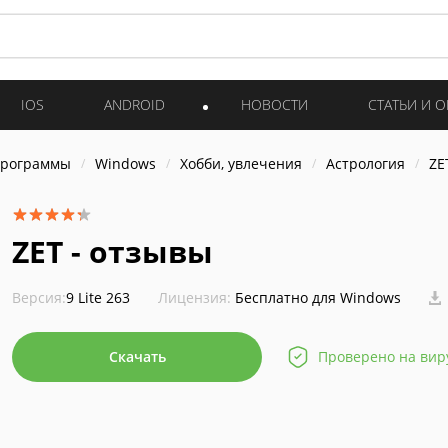
IOS
ANDROID
НОВОСТИ
СТАТЬИ И 
программы
Windows
Хобби, увлечения
Астрология
ZE
ZET - отзывы
Версия:
9 Lite 263
Лицензия:
Бесплатно для Windows
Скачать
Проверено на вир