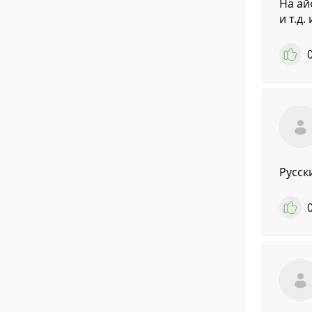
На ай
и т.д.
Русск