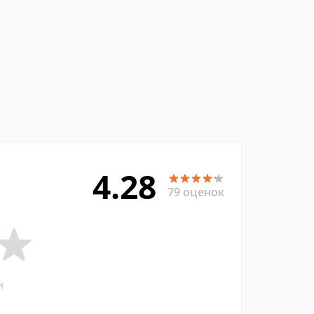
4.28
79 оценок
и