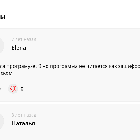
вы
7 лет назад
Elena
ла програмуzet 9 но программа не читается как зашифро
сском
0
0
8 лет назад
Наталья