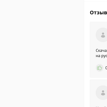
Отзы
Скача
на ру