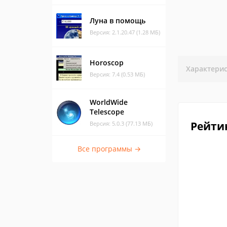
Луна в помощь
Версия: 2.1.20.47 (1.28 МБ)
Horoscop
Характери
Версия: 7.4 (0.53 МБ)
WorldWide
Telescope
Рейти
Версия: 5.0.3 (77.13 МБ)
Все программы →