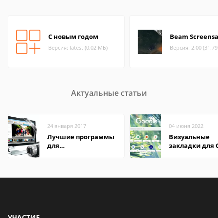
С новым годом
Beam Screensa
Версия: latest (0.02 МБ)
Версия: 2.00 (31.7
Актуальные статьи
24 января 2017
04 июня 2022
Лучшие программы
Визуальные
для
закладки для 
редактирования
Chrome
видео: подробные
обзоры
УЧАСТИЕ