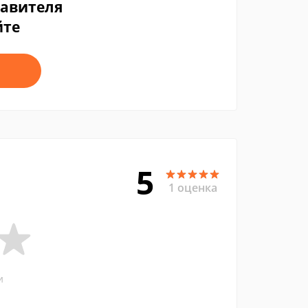
тавителя
йте
5
1 оценка
и