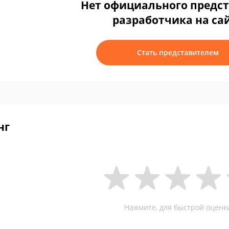
Нет официального предс
разработчика на са
Стать представителем
нг
Нажмите, для быстрой оценк