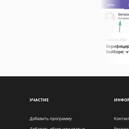
04 июня 2022
Верифицир
Вайбере: ч
УЧАСТИЕ
ИНФО
Добавить программу
Контак
Добавить обзор или статью
Реклам