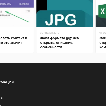
30 января 2019
01 ф
овать контакт в
Файл формата jpg: чем
Фай
то это значит
открыть, описание,
отк
особенности
ком
РМАЦИЯ
ты
а