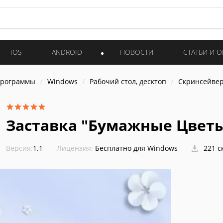
IOS
ANDROID
НОВОСТИ
СТАТЬИ И 
программы
Windows
Рабочий стол, десктоп
Скринсейве
Заставка "Бумажные Цветы
Версия:
1.1
Лицензия:
Бесплатно для Windows
221 с