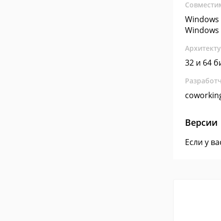
Совмести
Windows 
Windows 
Архитект
32 и 64 б
Разработ
coworkin
Версии
Если у в