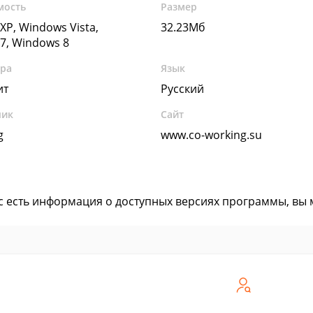
мость
Размер
XP, Windows Vista,
32.23Мб
7, Windows 8
ура
Язык
ит
Русский
чик
Сайт
g
www.co-working.su
ас есть информация о доступных версиях программы, вы