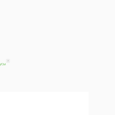
?
усы