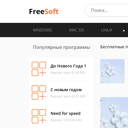
WINDOWS
MAC OS
LINUX
Популярные программы
Бесплатные 
До Нового Года 1
Версия: latest (0.38 МБ)
С новым годом
Версия: latest (0.02 МБ)
Need for speed
Версия: 1.0 (0.43 МБ)