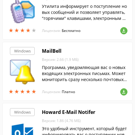
Утилита информирует о поступление но
вых сообщений и позволяет управлять,
"горячими" клавишами, электронным по
чтовым ящиком.
★
★
★
★
★
★
★
★
★
★
Лицензия:
Бесплатно
MailBell
Windows
Версия: 2.66 (1.9 МБ)
Программа, уведомляющая вас о новых
входящих электронных письмах. Может
мониторить сразу несколько почтовых я
щиков.
★
★
★
★
★
★
★
★
★
★
Лицензия:
Платно
Howard E-Mail Notifer
Windows
Версия: 1.86 (4.76 МБ)
Это удобный инструмент, который будет
информировать вас о поступлении нов