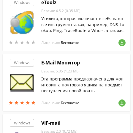
eToolz
Windows
Версия: 4.5.2 (0.35 МБ)
Утилита, которая включает в себя важн
ые инструменты, как, например, DNS-Lo
okup, Ping, TraceRoute и Whois, а так же
позволяет проверять e-mail адреса и по
★
★
★
★
★
★
★
★
★
★
казывает информацию о доменах.
Лицензия:
Бесплатно
E-Mail Монитор
Windows
Версия: 5.05 (1.23 МБ)
Эта программа предназначена для мон
иторинга почтового ящика на предмет
поступления новой почты.
★
★
★
★
★
★
★
★
★
★
Лицензия:
Бесплатно
VIF-mail
Windows
Версия: 2.0 (0.72 МБ)