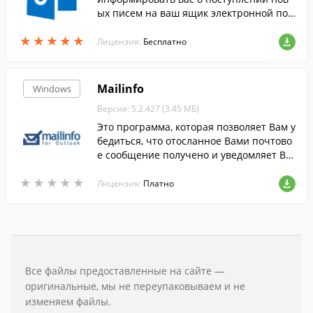
ых писем на ваш ящик электронной поч
ты.
★
★
★
★
★
★
★
★
★
★
Лицензия:
Бесплатно
Mailinfo
Windows
Версия: 5.2.427 (3.45 МБ)
Это программа, которая позволяет Вам у
бедиться, что отосланное Вами почтово
е сообщение получено и уведомляет Ва
с, когда это сообщение было прочитано.
★
★
★
★
★
★
★
★
★
★
Лицензия:
Платно
Все файлы предоставленные на сайте —
оригинальные, мы не переупаковываем и не
изменяем файлы.