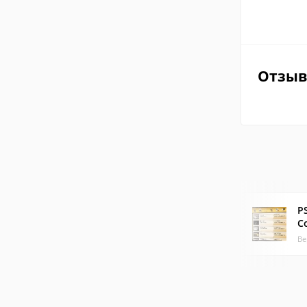
Отзы
P
C
Ве