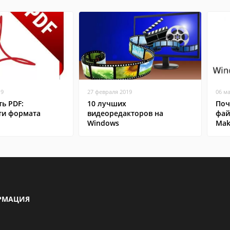
19
27 февраля 2019
06 м
ь PDF:
10 лучших
Поч
ти формата
видеоредакторов на
фай
Windows
Mak
РМАЦИЯ