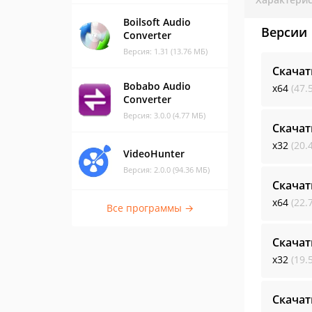
Boilsoft Audio
Версии
Converter
Версия: 1.31 (13.76 МБ)
Скачат
Bobabo Audio
x64
(47.
Converter
Версия: 3.0.0 (4.77 МБ)
Скачат
x32
(20.
VideoHunter
Версия: 2.0.0 (94.36 МБ)
Скачат
x64
(22.
Все программы →
Скачат
x32
(19.
Скачат