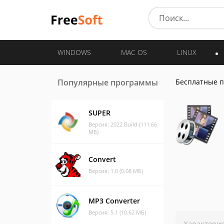
WINDOWS
MAC OS
LINUX
Популярные программы
Бесплатные 
SUPER
Версия: 2022.Build (111.66
МБ)
Convert
Версия: 1.0 (0.08 МБ)
MP3 Converter
Версия: 5.1 (10.62 МБ)
Характери