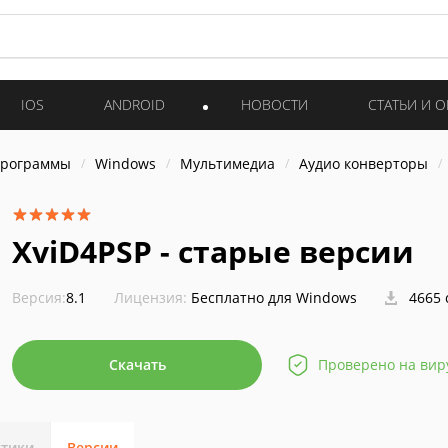
IOS
ANDROID
НОВОСТИ
СТАТЬИ И 
программы
Windows
Мультимедиа
Аудио конверторы
XviD4PSP - старые версии
Версия:
8.1
Лицензия:
Бесплатно для Windows
4665 
Скачать
Проверено на вир
стики
Версии