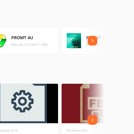
PROMT 4U
PROMT Master NMT
Версия: 9.0 (304.11 МБ)
Версия: Latest
евраля 2019
04 июня 2022