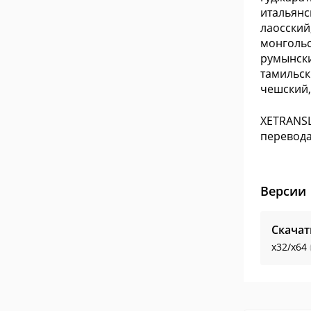
итальянс
лаосский
монгольс
румынски
тамильски
чешский,
XETRANSL
перевода
Версии
Скача
x32/x64