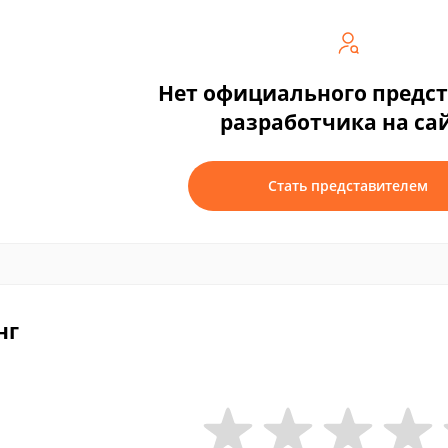
Нет официального предс
разработчика на са
Стать представителем
нг