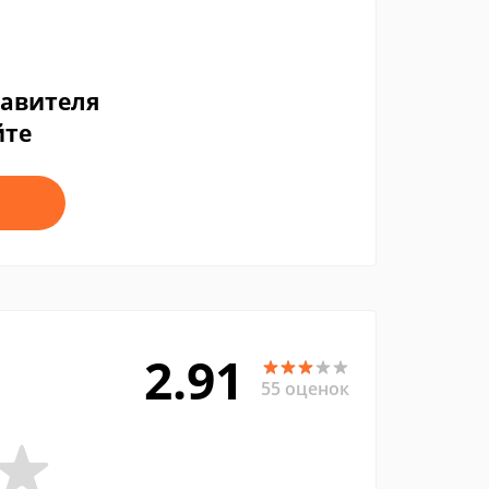
тавителя
йте
2.91
55 оценок