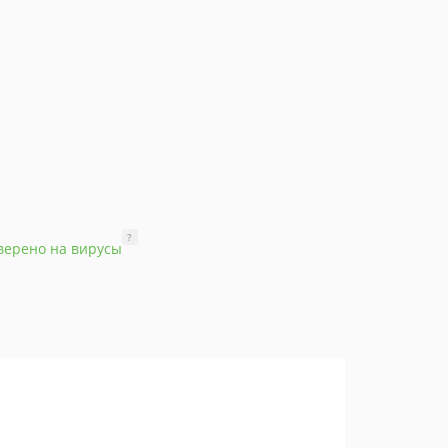
?
верено на вирусы