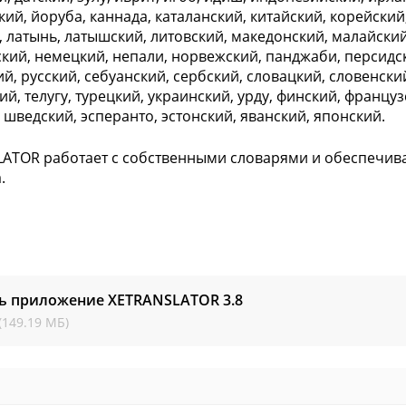
кий, йоруба, каннада, каталанский, китайский, корейский,
, латынь, латышский, литовский, македонский, малайский
кий, немецкий, непали, норвежский, панджаби, персидск
й, русский, себуанский, сербский, словацкий, словенский
й, телугу, турецкий, украинский, урду, финский, французс
 шведский, эсперанто, эстонский, яванский, японский.
ATOR работает с собственными словарями и обеспечива
.
ть приложение XETRANSLATOR
3.8
(149.19 МБ)