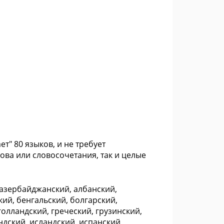
т" 80 языков, и не требует
ова или словосочетания, так и целые
азербайджанский, албанский,
кий, бенгальский, болгарский,
голландский, греческий, грузинский,
андский, исландский, испанский,