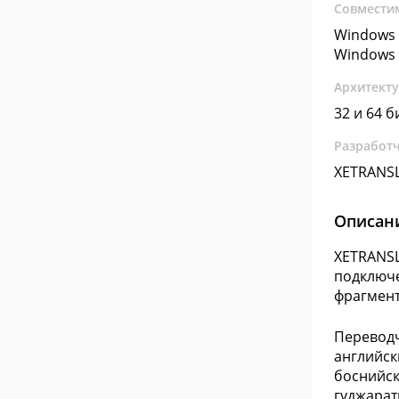
Совмести
Windows 
Windows 
Архитект
32 и 64 б
Разработ
XETRANS
Описан
XETRANSL
подключе
фрагмент
Переводч
английск
боснийск
гуджарат