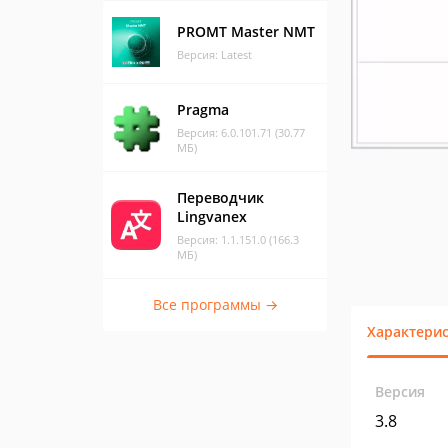
PROMT Master NMT
Версия: Latest
Pragma
Версия: 6.0.101.71 (30.77
МБ)
Переводчик
Lingvanex
Версия: 1.1.151.0 (166.3
МБ)
Все программы →
Характери
Версия
3.8