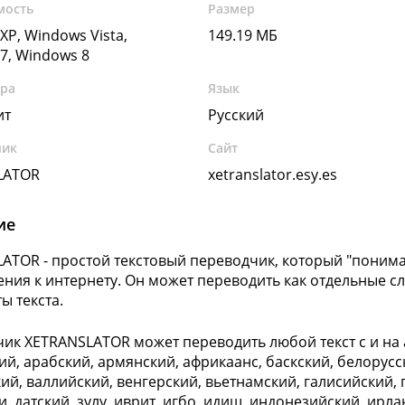
мость
Размер
XP, Windows Vista,
149.19 МБ
7, Windows 8
ура
Язык
ит
Русский
чик
Сайт
LATOR
xetranslator.esy.es
ие
ATOR - простой текстовый переводчик, который "понимае
ния к интернету. Он может переводить как отдельные сл
ы текста.
ик XETRANSLATOR может переводить любой текст с и на 
ий, арабский, армянский, африкаанс, баскский, белорусс
ий, валлийский, венгерский, вьетнамский, галисийский, 
и, датский, зулу, иврит, игбо, идиш, индонезийский, ирл