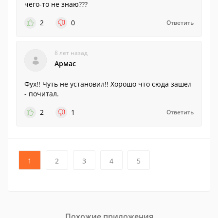
чего-то не знаю???
2
0
Ответить
8 лет назад
Армас
Фух!! Чуть не установил!! Хорошо что сюда зашел
- почитал.
2
1
Ответить
1
2
3
4
5
Похожие приложения