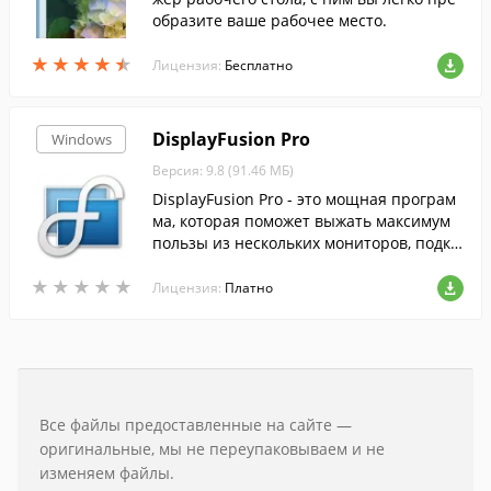
образите ваше рабочее место.
★
★
★
★
★
★
★
★
★
★
Лицензия:
Бесплатно
DisplayFusion Pro
Windows
Версия: 9.8 (91.46 МБ)
DisplayFusion Pro - это мощная програм
ма, которая поможет выжать максимум
пользы из нескольких мониторов, подкл
юченных к одному компьютеру.
★
★
★
★
★
★
★
★
★
★
Лицензия:
Платно
Все файлы предоставленные на сайте —
оригинальные, мы не переупаковываем и не
изменяем файлы.