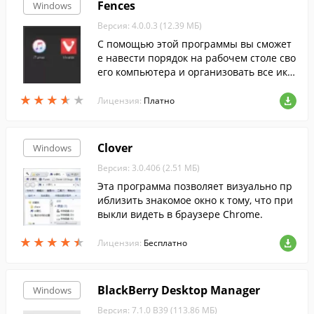
Fences
Windows
Версия: 4.0.0.3 (12.39 МБ)
С помощью этой программы вы сможет
е навести порядок на рабочем столе сво
его компьютера и организовать все ико
нки по категориям....
★
★
★
★
★
★
★
★
★
★
Лицензия:
Платно
Clover
Windows
Версия: 3.0.406 (2.51 МБ)
Эта программа позволяет визуально пр
иблизить знакомое окно к тому, что при
выкли видеть в браузере Chrome.
★
★
★
★
★
★
★
★
★
★
Лицензия:
Бесплатно
BlackBerry Desktop Manager
Windows
Версия: 7.1.0 B39 (113.86 МБ)