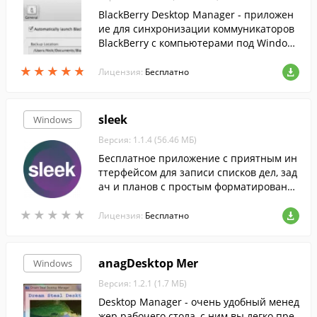
BlackBerry Desktop Manager - приложен
ие для синхронизации коммуникаторов
BlackBerry с компьютерами под Window
s.
★
★
★
★
★
★
★
★
★
★
Лицензия:
Бесплатно
sleek
Windows
Версия: 1.1.4 (56.46 МБ)
Бесплатное приложение с приятным ин
ттерфейсом для записи списков дел, зад
ач и планов с простым форматирование
м и расстановкой приоритетов.
★
★
★
★
★
★
★
★
★
★
Лицензия:
Бесплатно
anagDesktop Mer
Windows
Версия: 1.2.1 (1.7 МБ)
Desktop Manager - очень удобный менед
жер рабочего стола, с ним вы легко пре