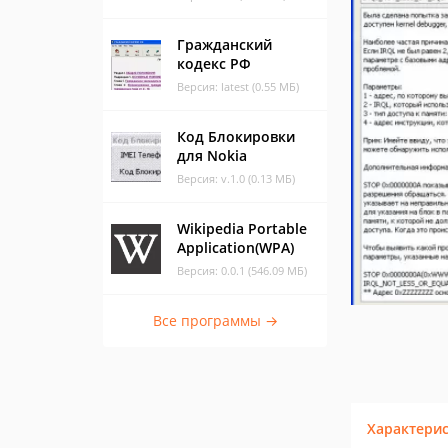
Гражданский
кодекс РФ
Версия: latest (0.55 МБ)
Код Блокировки
для Nokia
Версия: v.1.0 (0.13 МБ)
Wikipedia Portable
Application(WPA)
Версия: 0.0.1 (546.09 МБ)
Все программы →
Характери