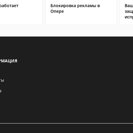
работает
Блокировка рекламы в
Ваш
Опере
защ
исп
РМАЦИЯ
ты
а