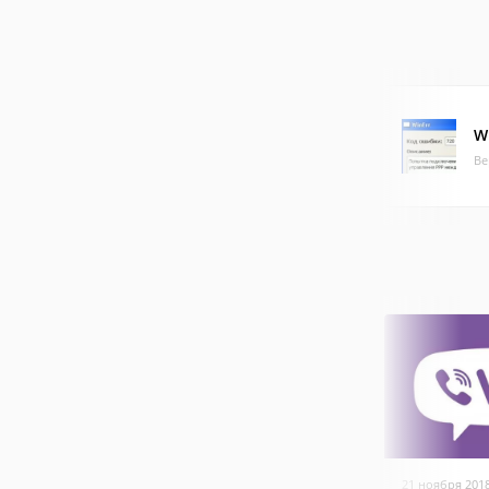
W
Ве
21 ноября 201