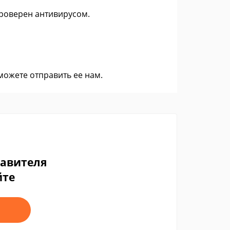
 проверен антивирусом.
 можете
отправить ее нам
.
тавителя
йте