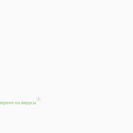
?
верено на вирусы