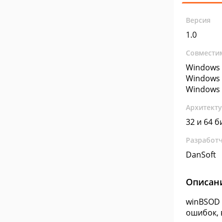
Версия
1.0
Совмести
Windows 
Windows 
Windows 
Архитект
32 и 64 б
Разработ
DanSoft
Описан
winBSOD 
ошибок, 