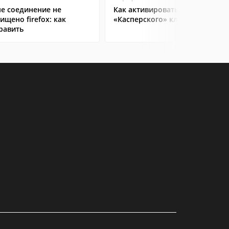
е соединение не
Как активировать антивирус
ищено firefox: как
«Касперского» ключом
равить