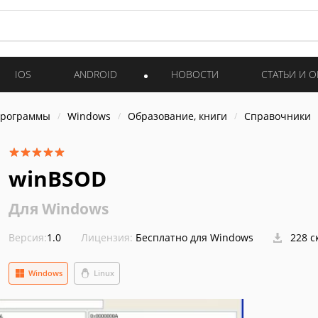
IOS
ANDROID
НОВОСТИ
СТАТЬИ И 
программы
Windows
Образование, книги
Справочники
winBSOD
Для Windows
Версия:
1.0
Лицензия:
Бесплатно для Windows
228 с
Windows
Linux