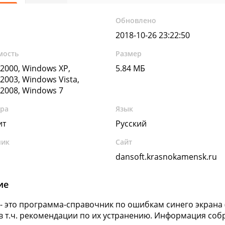
Обновлено
2018-10-26 23:22:50
мость
Размер
2000, Windows XP,
5.84 МБ
2003, Windows Vista,
2008, Windows 7
ура
Язык
ит
Русский
чик
Сайт
dansoft.krasnokamensk.ru
ие
- это программа-справочник по ошибкам синего экрана 
в т.ч. рекомендации по их устранению. Информация соб