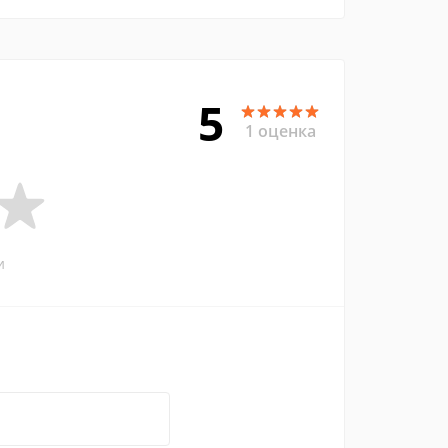
5
1 оценка
и