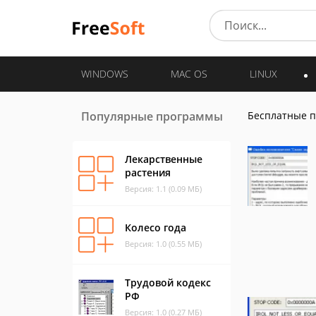
WINDOWS
MAC OS
LINUX
Популярные программы
Бесплатные 
Лекарственные
растения
Версия: 1.1 (0.09 МБ)
Колесо года
Версия: 1.0 (0.55 МБ)
Трудовой кодекс
РФ
Версия: 1.0 (0.27 МБ)