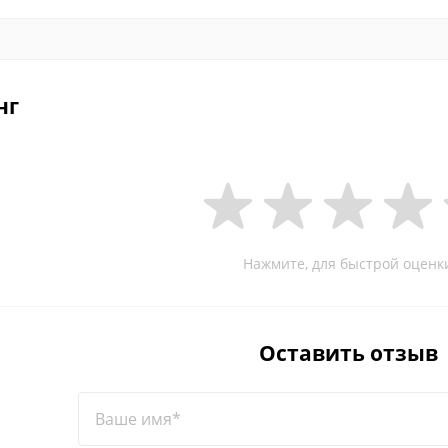
нг
Нажмите, для быстрой оценк
Оставить отзыв
Ваше имя*