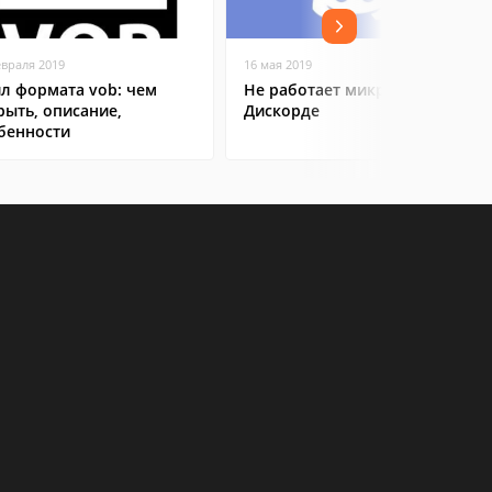
евраля 2019
16 мая 2019
л формата vob: чем
Не работает микрофон в
рыть, описание,
Дискорде
бенности