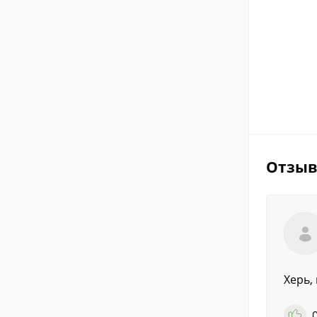
Отзы
Херь,