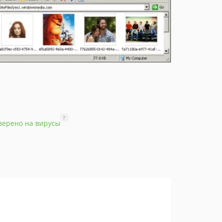
?
верено на вирусы