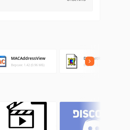
MACAddressView
DotNetResourcesExtra
Версия: 1.42 (0.96 МБ)
Версия: 1.01 (0.01 МБ)