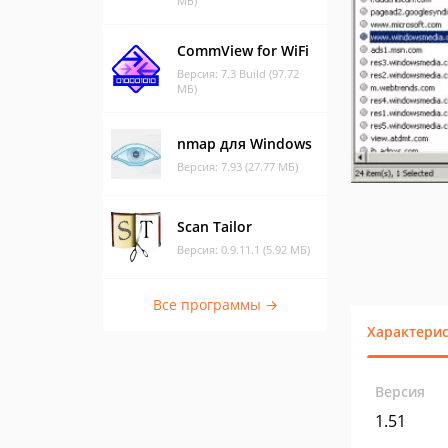
МБ)
CommView for WiFi
Версия: 7.3 Build (97.72
МБ)
nmap для Windows
Версия: 7.93 (27.77 МБ)
Scan Tailor
Версия: 0.9.11.1 (5.92 МБ)
Все программы →
Характери
Версия
1.51