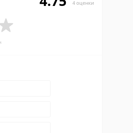
4.75
4 оценки
и