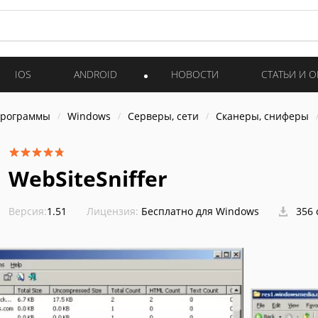
IOS
ANDROID
НОВОСТИ
СТАТЬИ И 
программы
Windows
Серверы, сети
Сканеры, сниферы
WebSiteSniffer
Версия:
1.51
Лицензия:
Бесплатно для Windows
356 