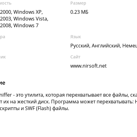
мость
Размер
2000, Windows XP,
0.23 МБ
2003, Windows Vista,
2008, Windows 7
ура
Язык
Русский, Английский, Неме
чик
Сайт
www.nirsoft.net
ие
niffer - это утилита, которая перехватывает все файлы, 
т их на жесткий диск. Программа может перехватывать: HT
 скрипты и SWF (Flash) файлы.