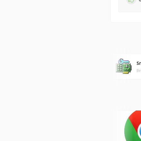
Sn
Ве