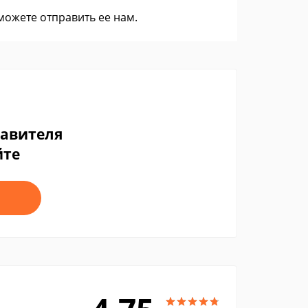
 можете
отправить ее нам
.
тавителя
йте