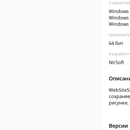
Совмести
Windows 
Windows 
Windows 
Архитект
64 бит
Разработ
NirSoft
Описан
WebSiteS
сохраняе
рисунки,
Версии