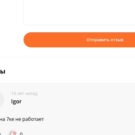
Отправить отзыв
вы
14 лет назад
Igor
 на 7ке не работает
0
0