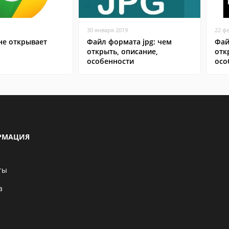
30 января 2019
22 ф
не открывает
Файл формата jpg: чем
Фай
открыть, описание,
отк
особенности
осо
РМАЦИЯ
ты
а