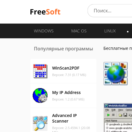
WINDOWS
MAC OS
LINUX
Популярные программы
Бесплатные 
WinScan2PDF
Версия: 7.31 (0.17 МБ)
My IP Address
Версия: 1.2 (0.67 МБ)
Advanced IP
Scanner
Версия: 2.5.4594.1 (20.08