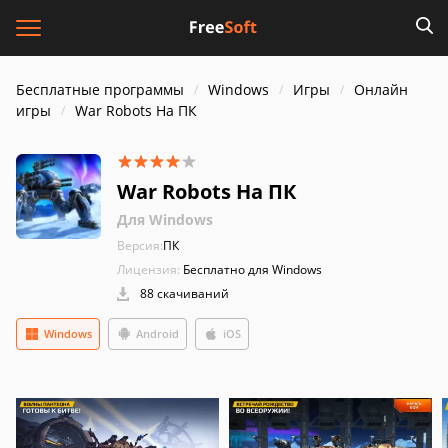
Бесплатные программы
Windows
Игры
Онлайн
игры
War Robots На ПК
War Robots На ПК
Для Windows
Версия:
ПК
Лицензия:
Бесплатно для Windows
88 скачиваний
Windows
Android
iOS