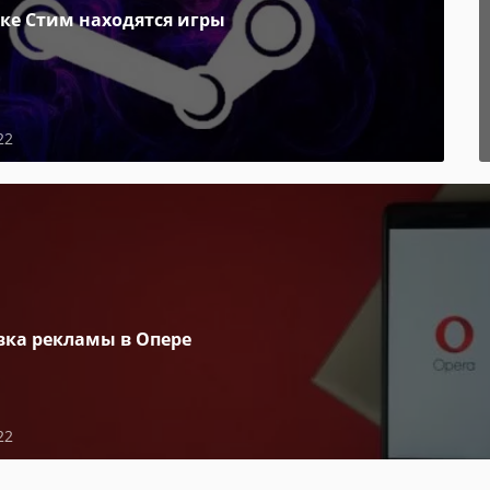
пке Стим находятся игры
22
вка рекламы в Опере
22