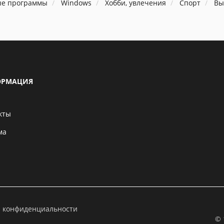
ые программы
Windows
Хобби, увлечения
Спорт
Вы
РМАЦИЯ
кты
ма
а конфиденциальности
© 