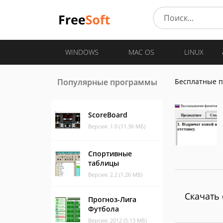
WINDOWS
MAC OS
LINUX
Популярные программы
Бесплатные 
ScoreBoard
Версия: 1.0 (11.36 МБ)
Спортивные
таблицы
Версия: 2.2 (1.26 МБ)
Скачать 
Прогноз-Лига
Футбола
Версия: 2012 (5.13 МБ)