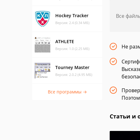
Hockey Tracker
Все файл
Версия: 2.4 (0.34 МБ)
ATHLETE
Не раз
Версия: 1.0 (2.25 МБ)
Сертиф
Tourney Master
Высказ
Версия: 2.0.2 (4.95 МБ)
безопа
Провер
Все программы →
Поэтом
Статьи и 