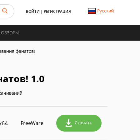
Русский
ВОЙТИ
|
РЕГИСТРАЦИЯ
И ОБЗОРЫ
вания фанатов!
атов! 1.0
качиваний
x64
FreeWare
Скачать