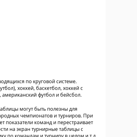
водящихся по круговой системе.
бол), хоккей, баскетбол, хоккей с
, американский футбол и бейсбол.
таблицы могут быть полезны для
ародных чемпионатов и турниров. При
ет показатели команд и перестраивает
сти на экран турнирные таблицы с
ку по командам и турниру в целом и т.д.