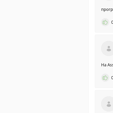
прогр
На As