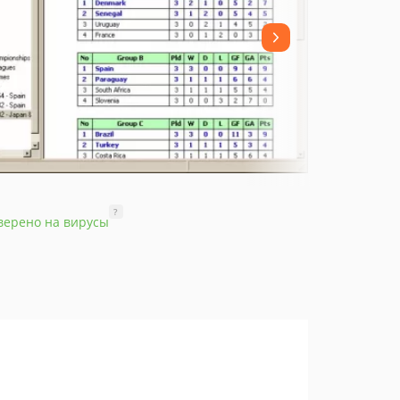
?
верено на вирусы