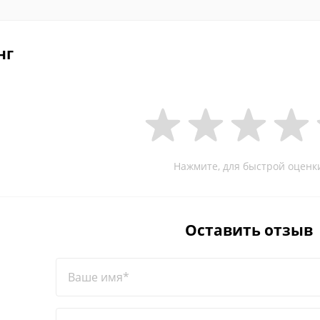
нг
Нажмите, для быстрой оценк
Оставить отзыв
Ваше имя*