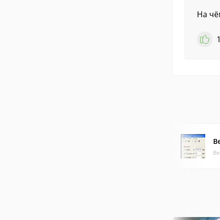
На чё
B
Ве