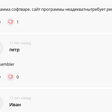
амма софтваре. сайт программы неадекватнытребует р
0
1
17 лет назад
петр
sembler
0
0
17 лет назад
Иван