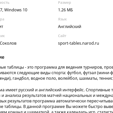
мость
Размер
7, Windows 10
1.26 МБ
ура
Язык
ит
Английский
чик
Сайт
 Соколов
sport-tables.narod.ru
ие
ые таблицы - это программа для ведения турниров, про
ваются следующие виды спорта: футбол, футзал (мини-фут
енди), гандбол, водное поло, волейбол, шахматы, теннис
а имеет русский и английский интерфейс. Спортивные 
 и анализа результатов матчей национальных и междун
вых результатов программа автоматически пересчитыва
е таблицы. В данной программе Вы можете быстро выве
ем команд и шахматкой, а также календарь игр, статисти