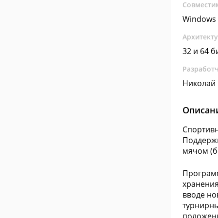
Совмести
Windows 
Архитект
32 и 64 б
Разработ
Николай
Описан
Спортивн
Поддержи
мячом (б
Программ
хранения
вводе но
турнирны
положени