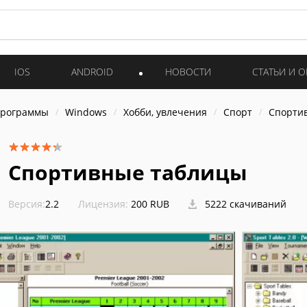
IOS
ANDROID
НОВОСТИ
СТАТЬИ И 
программы
Windows
Хобби, увлечения
Спорт
Спорти
Спортивные таблицы
Версия:
2.2
Лицензия:
200 RUB
5222 скачиваний