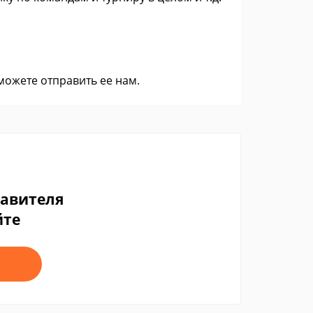
 можете
отправить ее нам
.
тавителя
йте