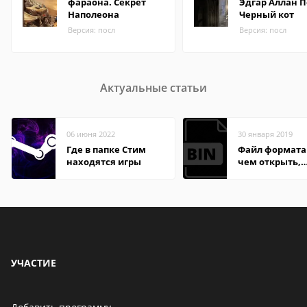
фараона. Секрет
Эдгар Аллан П
Наполеона
Черный кот
Версия: посл
Версия: посл
Актуальные статьи
06 июня 2022
30 января 2019
Где в папке Стим
Файл формата 
находятся игры
чем открыть,
описание,
особенности
УЧАСТИЕ