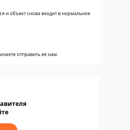
я и объект снова входит в нормальное
 можете
отправить ее нам
.
тавителя
йте