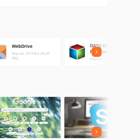
DAYU Disk Master
WebDrive
Professional
Версия: 2019 Bui (48.95
МБ)
Версия: 4.5.1 (16.73 МБ)