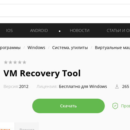
IOS
ANDROID
НОВОСТИ
СТАТЬИ И 
программы
Windows
Система, утилиты
Виртуальные м
VM Recovery Tool
Версия:
2012
Лицензия:
Бесплатно для Windows
265
Скачать
Про
стики
Версии