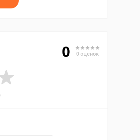
0
0 оценок
и