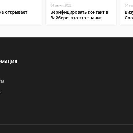
04 июня 2022
04 и
не открывает
Верифицировать контакт в
Виз
Вайбере: что это значит
Goo
РМАЦИЯ
ты
а