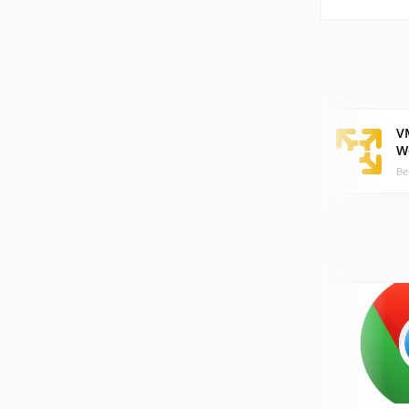
V
W
Ве