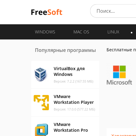
WINDOWS
MAC OS
LINUX
Популярные программы
Бесплатные 
VirtualBox для
Windows
Версия: 7.2.2 (167.55 МБ)
VMware
Workstation Player
Версия: 17.0.0 (577.22 МБ)
VMware
Workstation Pro
Характери