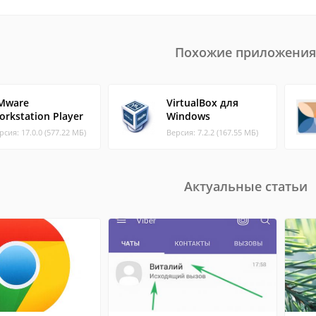
Похожие приложения
Mware
VirtualBox для
orkstation Player
Windows
рсия: 17.0.0 (577.22 МБ)
Версия: 7.2.2 (167.55 МБ)
Актуальные статьи