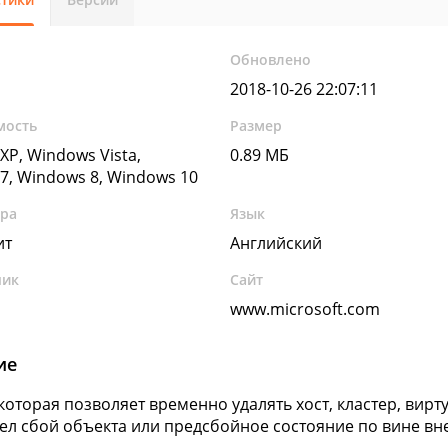
Обновлено
2018-10-26 22:07:11
мость
Размер
XP, Windows Vista,
0.89 МБ
7, Windows 8, Windows 10
ура
Язык
ит
Английский
чик
Сайт
www.microsoft.com
ие
 которая позволяет временно удалять хост, кластер, вир
л сбой объекта или предсбойное состояние по вине в