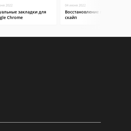
юня 2022
04 июня 2022
уальные закладки для
Восстановление пароля
gle Chrome
скайп