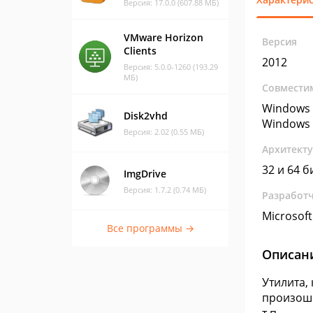
Версия: 17.0.0 (607.88 МБ)
VMware Horizon
Версия
Clients
2012
Версия: 5.0.0-1260 (193.29
МБ)
Совмести
Windows 
Disk2vhd
Windows 
Версия: 2.02 (0.55 МБ)
Архитект
32 и 64 б
ImgDrive
Версия: 1.7.2 (0.74 МБ)
Разработ
Microsoft
Все программы →
Описан
Утилита,
произоше