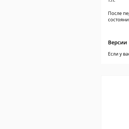
т.п.
После пе
состояни
Версии
Если у в