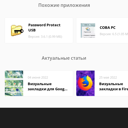
Похожие приложения
Password Protect
СОВА РС
USB
Версия: 6.5 (1.05 М
Версия: 3.6.1 (0.99 МБ)
Актуальные статьи
04 июня 2022
25 мая 2022
Визуальные
Визуальные
закладки для Google
закладки в Fir
Chrome
Mozilla