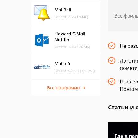
MailBell
Все файл
Версия: 2.66 (1.9 МБ)
Howard E-Mail
Notifer
Не раз
Версия: 1.86 (4.76 МБ)
Логотип
Mailinfo
помети
Версия: 5.2.427 (3.45 МБ)
Провер
Все программы →
Поэтом
Статьи и 
Где в па