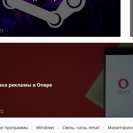
22
вка рекламы в Опере
22
ые программы
Windows
Связь, чаты, email
Мониторинг