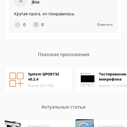
Jksa
Крутая прога. оч понравилась
0
0
Ответить
Похожие приложения
System QPORT32
Тестирование
v0.2.4
микрофона
Версия: (0.57 МБ)
Версия: 1.0 (0.03 М
Актуальные статьи
24 января 2017
01 февраля 2019