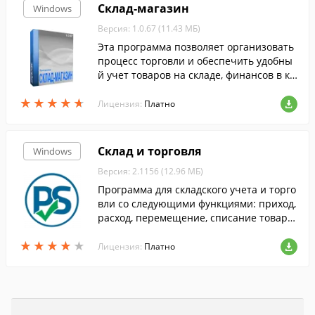
Склад-магазин
Windows
Версия: 1.0.67 (11.43 МБ)
Эта программа позволяет организовать
процесс торговли и обеспечить удобны
й учет товаров на складе, финансов в ка
ссе.
★
★
★
★
★
★
★
★
★
★
Лицензия:
Платно
Склад и торговля
Windows
Версия: 2.1156 (12.96 МБ)
Программа для складского учета и торго
вли со следующими функциями: приход,
расход, перемещение, списание товара,
остатки на складах, прайс-листы, ценни
★
★
★
★
★
★
★
★
★
★
ки, заказы и заявки, оплаты, зарплата.
Лицензия:
Платно