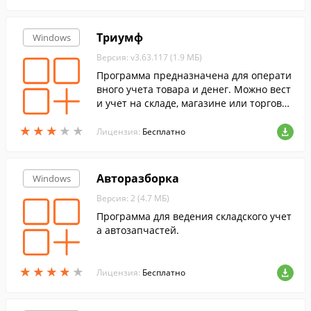
Триумф
Windows
Версия: v3.63.117 (1.9 МБ)
Программа предназначена для операти
вного учета товара и денег. Можно вест
и учет на складе, магазине или торговой
точке.
★
★
★
★
★
★
★
★
★
★
Лицензия:
Бесплатно
Авторазборка
Windows
Версия: 2 (4.7 МБ)
Программа для ведения складского учет
а автозапчастей.
★
★
★
★
★
★
★
★
★
★
Лицензия:
Бесплатно