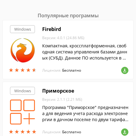
Популярные программы
Firebird
Windows
Версия: 4.0.1 (24.86 МБ)
Компактная, кроссплатформенная, своб
одная система управления базами данн
ых (СУБД). Данное ПО используется в ра
зличных промышленных системах. ...
★
★
★
★
★
★
★
★
★
★
Лицензия:
Бесплатно
Приморское
Windows
Версия: 2.1.1 (2.21 МБ)
Программа "Приморское" предназначен
а для ведения учета расхода электроэне
ргии в дачном поселке по двум тарифам
с учетом коэффициента компенсации от
★
★
★
★
★
★
★
★
★
★
носительно общего счетчика.
Лицензия:
Бесплатно