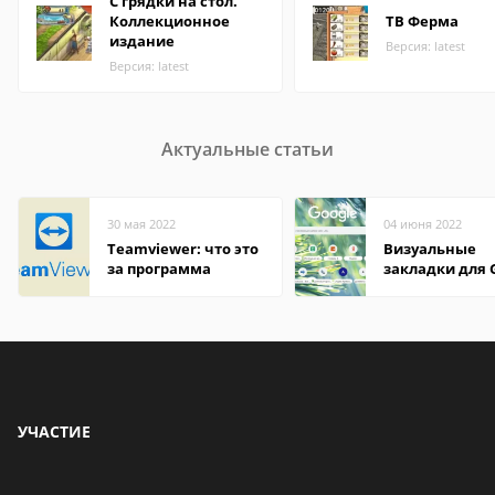
С грядки на стол.
Коллекционное
ТВ Ферма
издание
Версия: latest
Версия: latest
Актуальные статьи
30 мая 2022
04 июня 2022
Teamviewer: что это
Визуальные
за программа
закладки для 
Chrome
УЧАСТИЕ