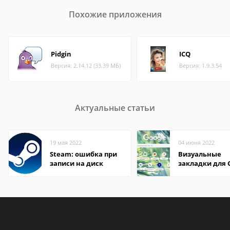
Похожие приложения
Pidgin
ICQ
Версия: 2.14.12 (33.39 МБ)
Версия: 1.9.3.54
Актуальные статьи
19 мая 2022
04 июня 2022
Steam: ошибка при
Визуальные
записи на диск
закладки для 
Chrome