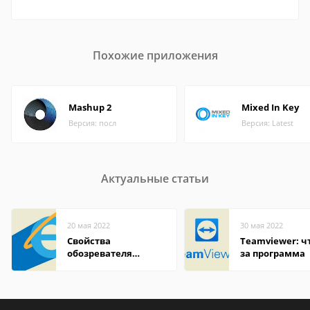
Похожие приложения
Mashup 2
Mixed In Key
Версия: посл
Версия: Latest
Актуальные статьи
20 мая 2022
30 мая 2022
Свойства
Teamviewer: чт
обозревателя
за программа
Internet Explorer где
находится