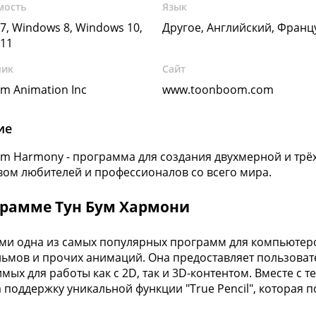
мость
Язык
7, Windows 8, Windows 10,
Другое, Английский, Франц
11
чик
Сайт
m Animation Inc
www.toonboom.com
ие
m Harmony - программа для создания двухмерной и тр
ом любителей и профессионалов со всего мира.
грамме Тун Бум Хармони
ми одна из самых популярных программ для компьютер
ьмов и прочих анимаций. Она предоставляет пользовате
мых для работы как с 2D, так и 3D-контентом. Вместе с 
 поддержку уникальной функции "True Pencil", которая п