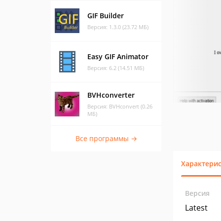
GIF Builder
Версия: 1.3.0 (23.72 МБ)
Easy GIF Animator
Версия: 6.2 (14.51 МБ)
BVHconverter
Версия: BVHconvert (0.26
МБ)
Все программы →
Характери
Версия
Latest