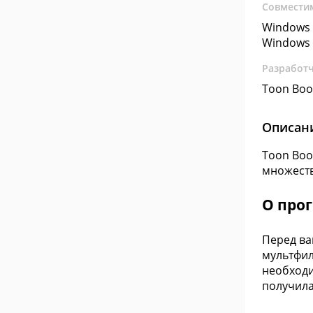
Совмести
Windows 
Windows 
Разработ
Toon Boo
Описан
Toon Boo
множеств
О про
Перед ва
мультфил
необходи
получила