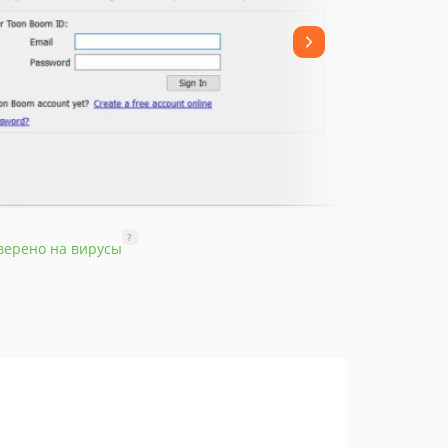
?
верено на вирусы