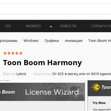
IOS
ANDROID
НОВОСТИ
СТАТЬИ И 
программы
Windows
Графика
Анимация
Toon Boom H
Toon Boom Harmony
Версия:
Latest
Лицензия:
От €25 в месяц или от €410 един