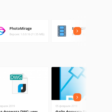
PhotoMirage
Easy GIF Animator
Версия: 1.0.0.16 (11.55 МБ)
Версия: 6.2 (14.51 МБ)
евраля 2019
05 февраля 2019
л формата DWG: чем
Файл формата DXF: чем