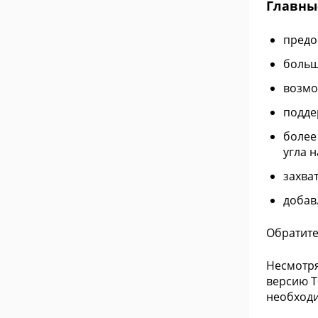
Главны
предо
больш
возмо
подде
более
угла н
захва
добав
Обратите
Несмотря
версию T
необходи