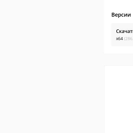
Версии
Скача
x64
(286