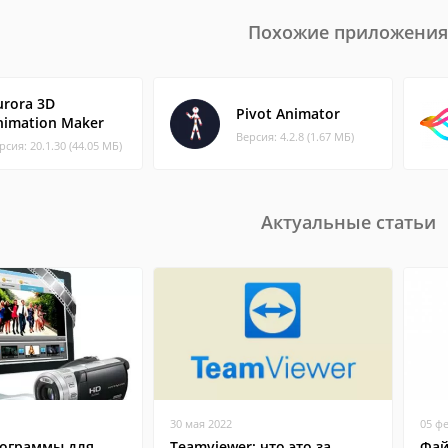
Похожие приложения
urora 3D
Pivot Animator
nimation Maker
Версия: 4.2.8 (1.67 МБ)
рсия: 20.1.30 (44.05 МБ)
Актуальные статьи
30 мая 2022
05 ф
ограммы для
Teamviewer: что это за
Фай