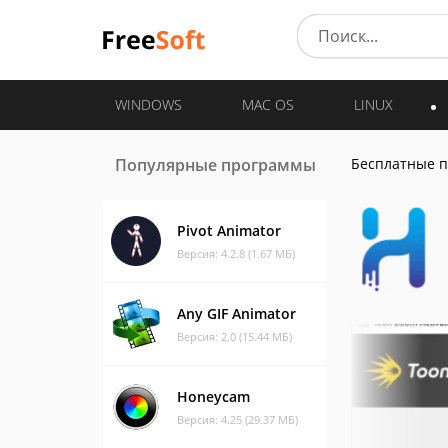
WINDOWS
MAC OS
LINUX
Популярные программы
Бесплатные 
Pivot Animator
Версия: 4.2.8 (1.67 МБ)
Any GIF Animator
Версия: 2.0 (15.44 МБ)
Honeycam
Версия: 4.25 (29.37 МБ)