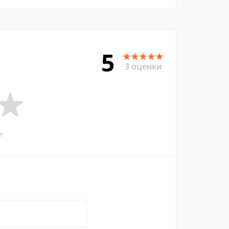
5
3 оценки
и