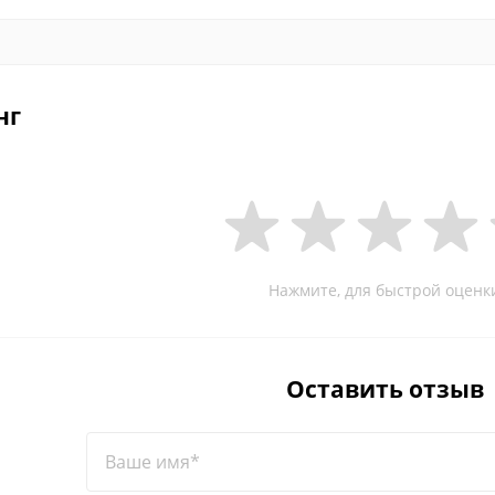
нг
Нажмите, для быстрой оценк
Оставить отзыв
Ваше имя*