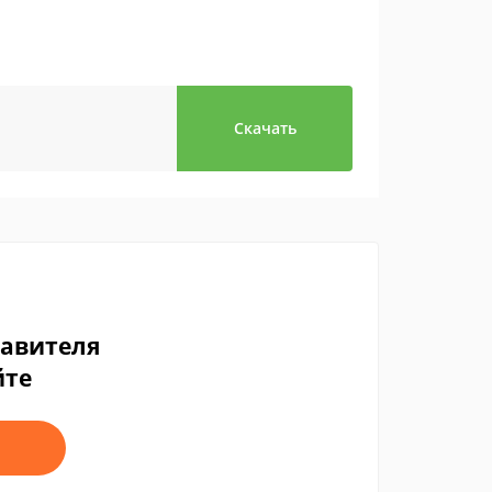
Скачать
тавителя
йте